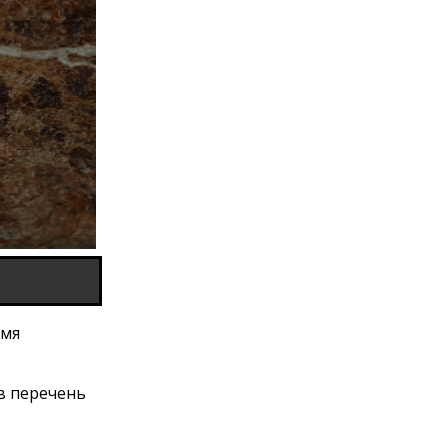
емя
в перечень