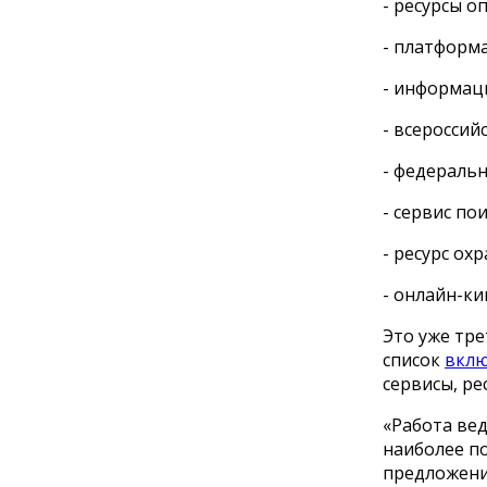
- ресурсы о
- платформа
- информац
- всероссий
- федераль
- сервис по
- ресурс ох
- онлайн-ки
Это уже тре
список
вкл
сервисы, ре
«Работа ве
наиболее по
предложени