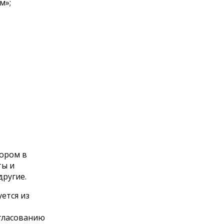
м»;
тором в
ты и
другие.
ется из
огласованию