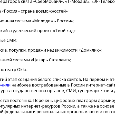
ператоров связи «СберМобайл», «Т-Мобайл», «ЭР-Телеко
 «Россия - страна возможностей»;
ионная система «Молодежь России»;
ский студенческий проект «Твой ход»;
ные СМИ;
иска, покупки, продажи недвижимости «Домклик»;
ранной системы «Цезарь Сателлит»;
нотеатр Okko.
тий этап создания белого списка сайтов. На первом и в
ючили
наиболее востребованные в России интернет-сай
сурсы государственных органов, СМИ, супермаркетов и 
дется постоянно. Перечень цифровых платформ формиру
пулярных интернет-ресурсов России, а также на основе
й федеральных и региональных органов власти и по с