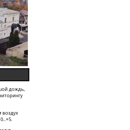
шой дождь,
ниторингу
м воздух
...+5.