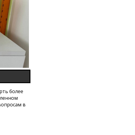
рть более
вленном
вопросам в