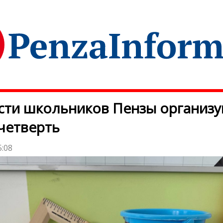
сти школьников Пензы организ
четверть
5:08