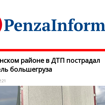
нском районе в ДТП пострадал
ль большегруза
2:21