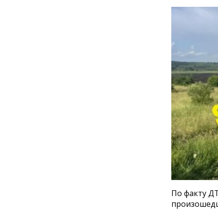
По факту Д
произошедш