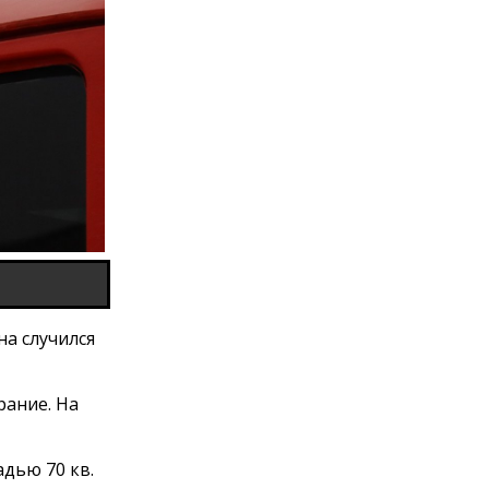
на случился
рание. На
дью 70 кв.