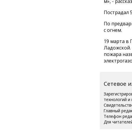
м», - расск
Пострадал 
По предвар
с огнем.
19 марта в
Ладожской.
пожара наз
электрогаз
Сетевое 
Зарегистриро
технологий и
Свидетельств
Главный реда
Телефон редак
Для читателей
Полная вер