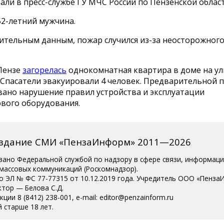
азали в пресс-службе ГУ МЧС России по Пензенской област
52-летний мужчина.
ительным данным, пожар случился из-за неосторожног
 Пензе
загорелась
однокомнатная квартира в доме на у
 Спасатели эвакуировали 4 человек. Предварительной 
вано нарушение правил устройства и эксплуатации
ового оборудования.
издание СМИ «ПензаИнформ» 2011—2026
вано Федеральной службой по надзору в сфере связи, информац
 массовых коммуникаций (Роскомнадзор).
о ЭЛ № ФС 77-77315 от 10.12.2019 года. Учредитель ООО «Пенза
ктор — Белова С.Д.
ции 8 (8412) 238-001, e-mail: editor@penzainform.ru
 старше 18 лет.
сия
|
Пользовательское соглашение