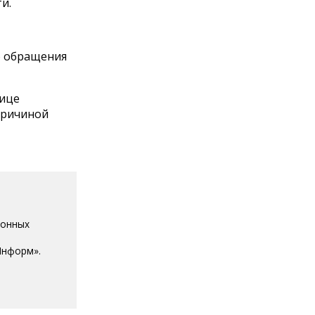
и.
о обращения
лице
причиной
ионных
Информ».