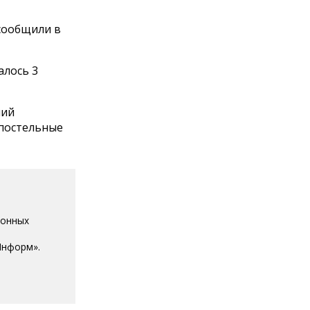
 сообщили в
алось 3
ний
 постельные
ионных
Информ».