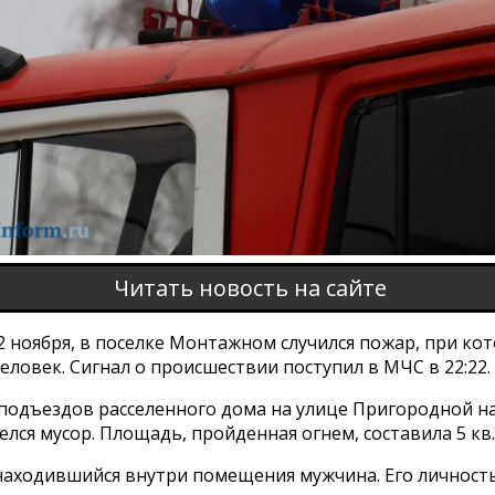
Читать новость на сайте
22 ноября, в поселке Монтажном случился пожар, при ко
еловек. Сигнал о происшествии поступил в МЧС в 22:22.
 подъездов расселенного дома на улице Пригородной н
елся мусор. Площадь, пройденная огнем, составила 5 кв.
находившийся внутри помещения мужчина. Его личность