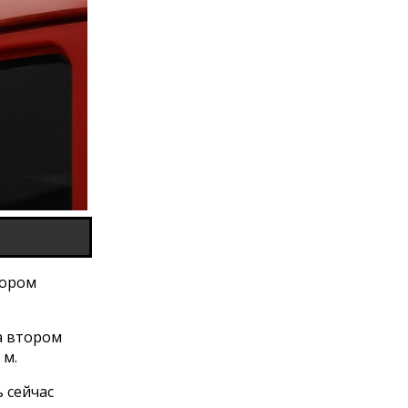
тором
а втором
 м.
 сейчас