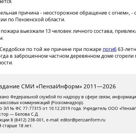
ется.
ельная причина - неосторожное обращение с огнем», -
ии по Пензенской области.
пожара выезжали 13 человек личного состава, привлек
ы.
 Сердобске по той же причине при пожаре
погиб
63-лет
огда в заброшенном частном деревянном доме сгорели
ости.
издание СМИ «ПензаИнформ» 2011—2026
вано Федеральной службой по надзору в сфере связи, информац
 массовых коммуникаций (Роскомнадзор).
о ЭЛ № ФС 77-77315 от 10.12.2019 года. Учредитель ООО «Пенза
ктор — Белова С.Д.
ции 8 (8412) 238-001, e-mail: editor@penzainform.ru
 старше 18 лет.
сия
|
Пользовательское соглашение