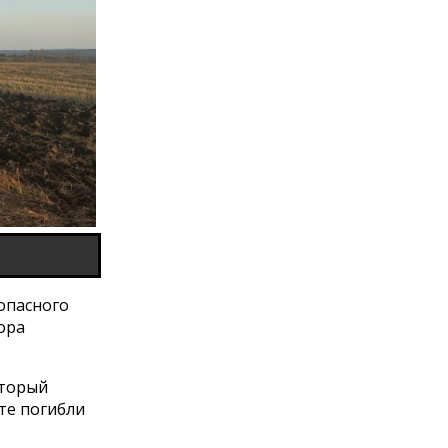
 опасного
ора
оторый
те погибли