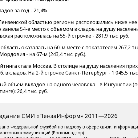
адов за год - 21,4%.
Пензенской областью регионы расположились ниже нее 
 заняла 54-е место с объемом вкладов на душу населения
вская расположилась на 55-й строчке - 281,9 тыс. руб.
область оказалась на 60-м месте с показателем 267,2 тыс
ордовия - на 67-м (243,4 тыс. руб.).
тинга стала Москва. В столице на душу населения прих
уб. вкладов. На 2-й строчке Санкт-Петербург - 1 045,5 тыс.
й объем вкладов на одного человека - в Ингушетии (п
инге): 26,4 тыс. руб.
издание СМИ «ПензаИнформ» 2011—2026
вано Федеральной службой по надзору в сфере связи, информац
 массовых коммуникаций (Роскомнадзор).