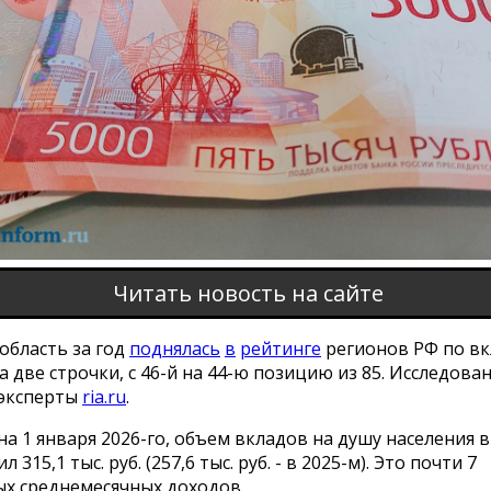
Читать новость на сайте
область за год
поднялась
в
рейтинге
регионов РФ по в
а две строчки, с 46-й на 44-ю позицию из 85. Исследова
эксперты
ria.ru
.
а 1 января 2026-го, объем вкладов на душу населения 
л 315,1 тыс. руб. (257,6 тыс. руб. - в 2025-м). Это почти 7
х среднемесячных доходов.