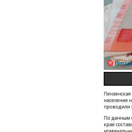
Пензенская 
населения н
проводили 
По данным н
крае состави
номинальны