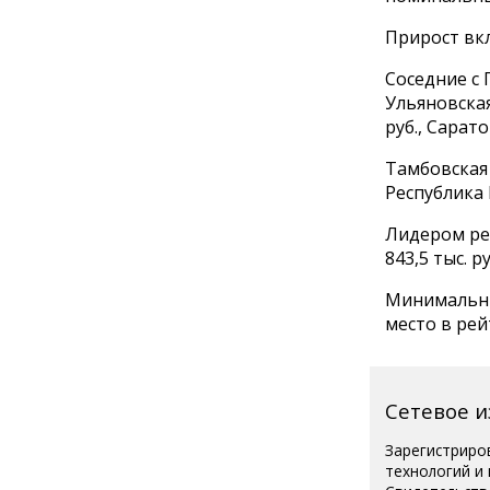
Прирост вкл
Соседние с 
Ульяновская
руб., Сарато
Тамбовская 
Республика М
Лидером рей
843,5 тыс. р
Минимальны
место в рейт
Сетевое 
Зарегистриро
технологий и