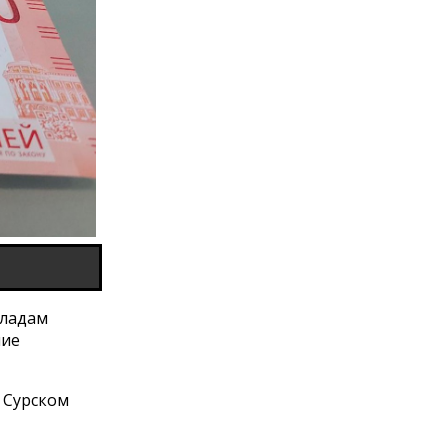
кладам
ние
в Сурском