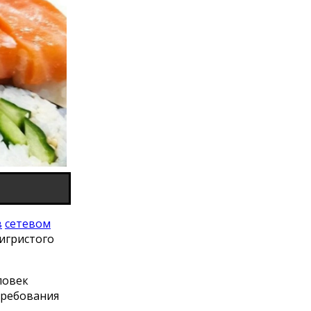
в
сетевом
игристого
ловек
требования