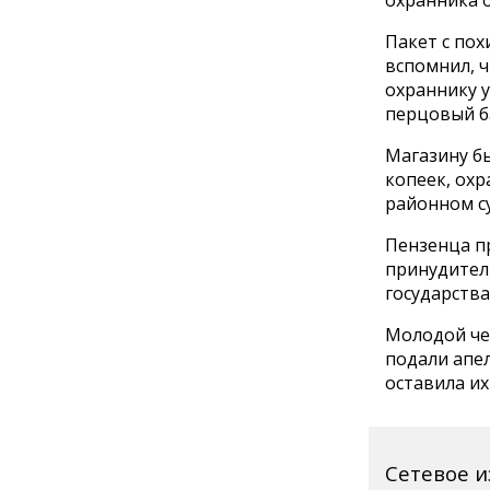
охранника 
Пакет с по
вспомнил, ч
охраннику у
перцовый б
Магазину б
копеек, охр
районном су
Пензенца п
принудител
государства
Молодой че
подали апел
оставила их
Сетевое 