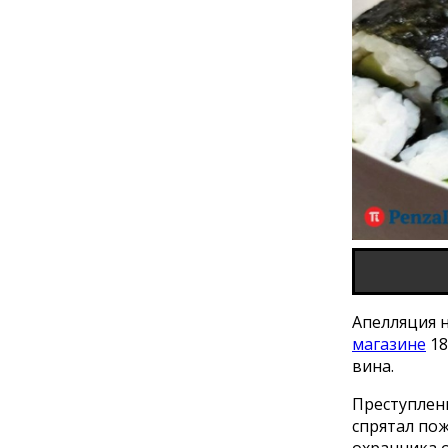
Апелляция н
магазине
18
вина.
Преступлен
спрятал по