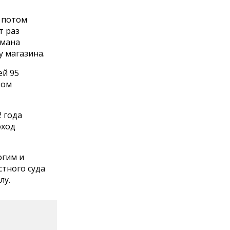
 потом
т раз
рмана
 магазина.
ей 95
ком
 года
оход
огим и
стного суда
лу.