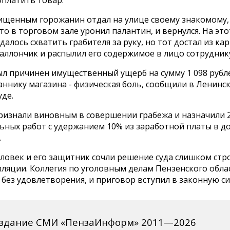
оплатить товар.
хищенным горожанин отдал на улице своему знакомому,
то в торговом зале уронил палантин, и вернулся. На это
далось схватить грабителя за руку, но тот достал из ка
аллончик и распылил его содержимое в лицо сотруднику
ыл причинен имущественный ущерб на сумму 1 098 рубл
аннику магазина - физическая боль, сообщили в Ленинс
де.
ризнали виновным в совершении грабежа и назначили 2
ьных работ с удержанием 10% из заработной платы в д
.
ловек и его защитник сочли решение суда слишком стр
ляции. Коллегия по уголовным делам Пензенского обла
 без удовлетворения, и приговор вступил в законную си
издание СМИ «ПензаИнформ» 2011—2026