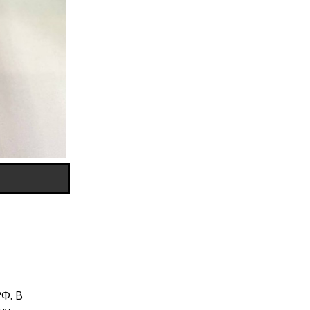
,
Ф. В