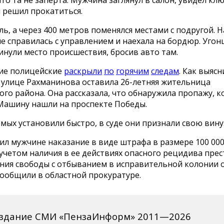
что та не заперта. Мужчина заглянул в салон, увидел кл
 решил прокатиться.
уль, а через 400 метров поменялся местами с подругой. 
е справилась с управлением и наехала на бордюр. Уго
нули место происшествия, бросив авто там.
ие полицейские
раскрыли
по
горячим
следам
. Как выясн
а улице Рахманинова оставила 26-летняя жительница
го района. Она рассказала, что обнаружила пропажу, к
 Машину нашли на проспекте Победы.
ых установили быстро, в суде они признали свою вину
ил мужчине наказание в виде штрафа в размере 100 000
учетом наличия в ее действиях опасного рецидива прес
ения свободы с отбыванием в исправительной колонии 
сообщили в областной прокуратуре.
издание СМИ «ПензаИнформ» 2011—2026