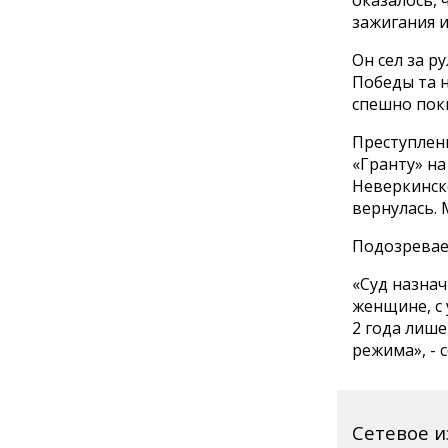
оказалось, 
зажигания и
Он сел за р
Победы та н
спешно поки
Преступлен
«Гранту» н
Неверкинско
вернулась.
Подозреваем
«Суд назнач
женщине, с 
2 года лиш
режима», - 
Сетевое 