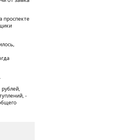
ючи от замка
На проспекте
нщики
илось,
огда
.
 рублей,
туплений, -
общего