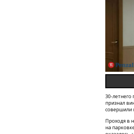
30-летнего
признал ви
совершили в
Проходя в н
на парковк