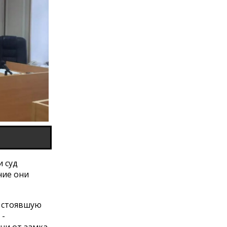
 суд
ние они
а стоявшую
 -