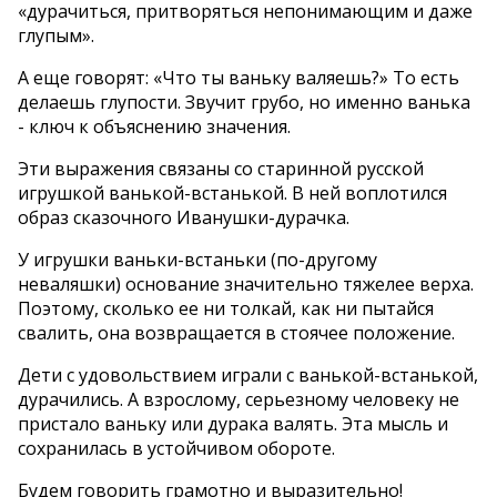
«дурачиться, притворяться непонимающим и даже
глупым».
А еще говорят: «Что ты ваньку валяешь?» То есть
делаешь глупости. Звучит грубо, но именно ванька
- ключ к объяснению значения.
Эти выражения связаны со старинной русской
игрушкой ванькой-встанькой. В ней воплотился
образ сказочного Иванушки-дурачка.
У игрушки ваньки-встаньки (по-другому
неваляшки) основание значительно тяжелее верха.
Поэтому, сколько ее ни толкай, как ни пытайся
свалить, она возвращается в стоячее положение.
Дети с удовольствием играли с ванькой-встанькой,
дурачились. А взрослому, серьезному человеку не
пристало ваньку или дурака валять. Эта мысль и
сохранилась в устойчивом обороте.
Будем говорить грамотно и выразительно!