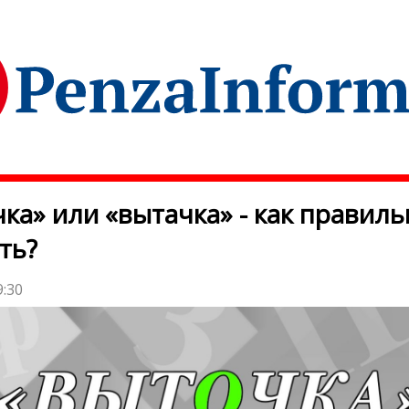
ка» или «вытачка» - как правил
ть?
9:30