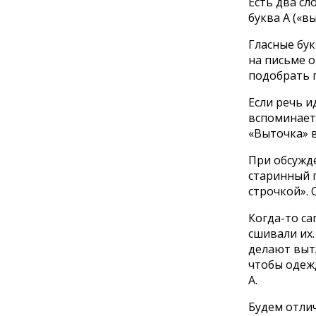
Есть два сл
буква А («вы
Гласные бук
на письме о
подобрать 
Если речь и
вспоминаетс
«Выточка» в
При обсужд
старинный г
строчкой». 
Когда-то са
сшивали их
делают выт
чтобы одежд
А.
Будем отлич