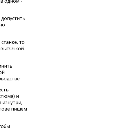
 в одном -
е допустить
но
станке, то
 вытОчкой.
мнить
ой
зводстве.
есть
стюма) и
 изнутри,
 слове пишем
тобы