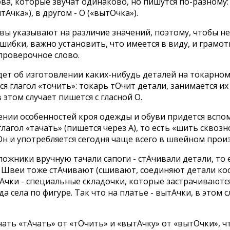
ова, которые звучат одинаково, но пишутся по-разному:
тАчка»), в другом - О («вытОчка»).
вы указывают на различие значений, поэтому, чтобы н
шибки, важно установить, что имеется в виду, и грамот
проверочное слово.
дет об изготовлении каких-нибудь деталей на токарном 
я глагол «точить»: токарь тОчит детали, занимается их
 этом случает пишется с гласной О.
ении особенностей кроя одежды и обуви придется вспо
лагол «тачать» (пишется через А), то есть «шить сквозн
Он и употребляется сегодня чаще всего в швейном прои
пожники вручную тачали сапоги - стАчивали детали, то 
. Швеи тоже стАчивают (сшивают, соединяют детали ко
Ачки - специальные складочки, которые застрачиваются
а села по фигуре. Так что на платье - вытАчки, в этом
ать «тАчать» от «тОчить» и «вытАчку» от «вытОчки», ч