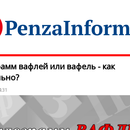
амм вафлей или вафель - как
льно?
4:31