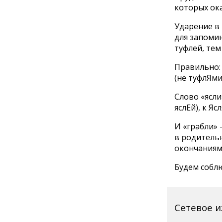
которых ока
Ударение в 
для запомин
туфлей, тем
Правильно: 
(не туфлЯми
Слово «ясли
яслЕй), к Ясл
И «грабли» 
в родительн
окончаниями
Будем собл
Сетевое 