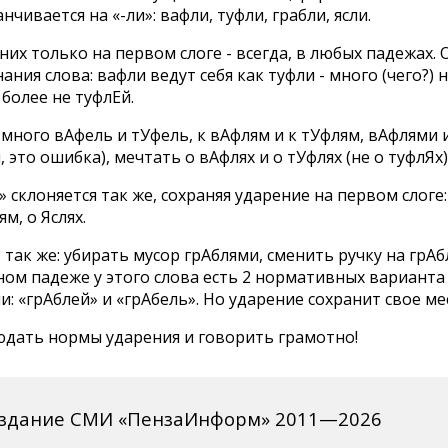
нчивается на «-ли»: вафли, туфли, грабли, ясли.
них только на первом слоге - всегда, в любых падежах.
ания слова: вафли ведут себя как туфли - много (чего?) 
 более не туфлЕй.
много вАфель и тУфель, к вАфлям и к тУфлям, вАфлями 
, это ошибка), мечтать о вАфлях и о тУфлях (не о туфлЯх)
» склоняется так же, сохраняя ударение на первом слоге:
ям, о Яслях.
- так же: убирать мусор грАблями, сменить ручку на грАб
ом падеже у этого слова есть 2 нормативных варианта
: «грАблей» и «грАбель». Но ударение сохранит свое ме
юдать нормы ударения и говорить грамотно!
издание СМИ «ПензаИнформ» 2011—2026