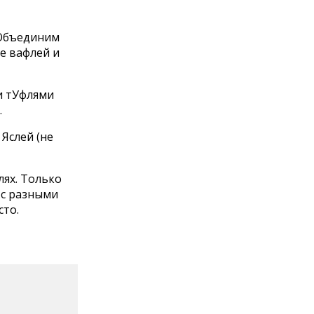
 Объединим
не вафлей и
и тУфлями
.
 Яслей (не
лях. Только
 с разными
сто.