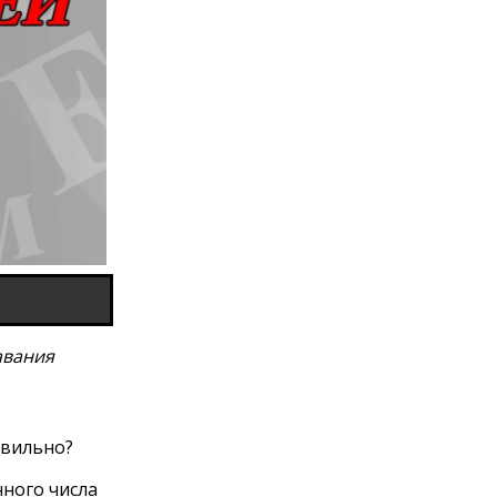
авания
авильно?
ного числа