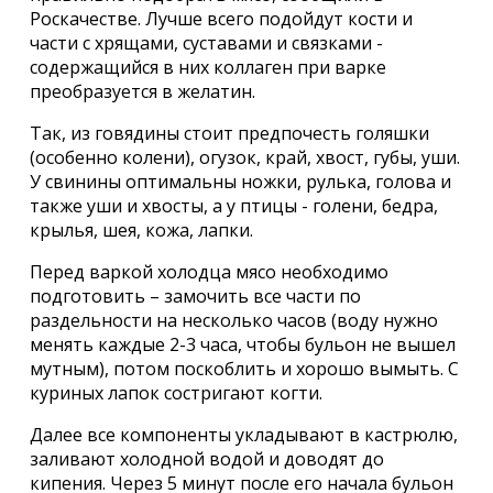
Роскачестве. Лучше всего подойдут кости и
части с хрящами, суставами и связками -
содержащийся в них коллаген при варке
преобразуется в желатин.
Так, из говядины стоит предпочесть голяшки
(особенно колени), огузок, край, хвост, губы, уши.
У свинины оптимальны ножки, рулька, голова и
также уши и хвосты, а у птицы - голени, бедра,
крылья, шея, кожа, лапки.
Перед варкой холодца мясо необходимо
подготовить – замочить все части по
раздельности на несколько часов (воду нужно
менять каждые 2-3 часа, чтобы бульон не вышел
мутным), потом поскоблить и хорошо вымыть. С
куриных лапок состригают когти.
Далее все компоненты укладывают в кастрюлю,
заливают холодной водой и доводят до
кипения. Через 5 минут после его начала бульон