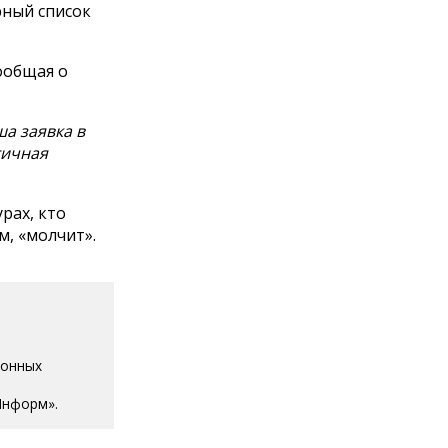
рный список
ообщая о
ша заявка в
гичная
рах, кто
м, «молчит».
ионных
Информ».