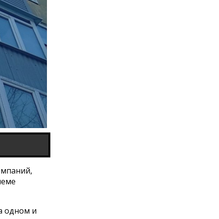
омпаний,
леме
а одном и