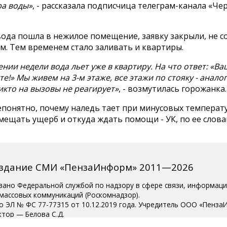
ра воды»
, - рассказала подписчица телеграм-канала «Че
вода пошла в нежилое помещение, заявку закрыли, не с
м. Тем временем стало заливать и квартиры.
нии недели вода льет уже в квартиру. На что ответ: «Ва
те!» Мы живем на 3-м этаже, все этажи по стояку - анало
икто на вызовы не реагирует»
, - возмутилась горожанка.
понятно, почему наледь тает при минусовых температу
ещать ущерб и откуда ждать помощи - УК, по ее слова
издание СМИ «ПензаИнформ» 2011—2026
вано Федеральной службой по надзору в сфере связи, информац
 массовых коммуникаций (Роскомнадзор).
о ЭЛ № ФС 77-77315 от 10.12.2019 года. Учредитель ООО «Пенза
ктор — Белова С.Д.
ции 8 (8412) 238-001, e-mail: editor@penzainform.ru