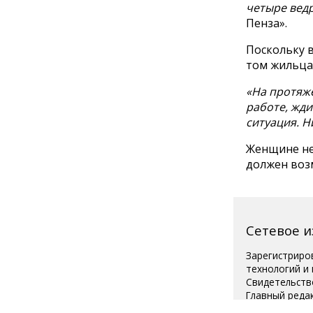
четыре вед
Пенза».
Поскольку 
том жильца
«На протяже
работе, жди
ситуация. Н
Женщине не
должен возм
Сетевое 
Зарегистриро
технологий и
Свидетельств
Главный реда
Телефон редак