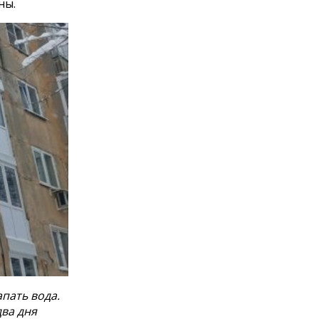
ны.
апать вода.
два дня