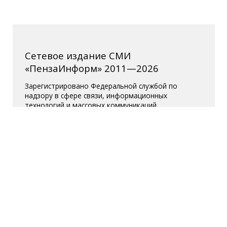
Сетевое издание СМИ
«ПензаИнформ» 2011—2026
Зарегистрировано Федеральной службой по
надзору в сфере связи, информационных
технологий и массовых коммуникаций
(Роскомнадзор).
Свидетельство ЭЛ № ФС 77-77315 от 10.12.2019
года. Учредитель ООО «ПензаИнформ». Главный
редактор — Белова С.Д.
Телефон редакции 8 (8412) 238-001, e-mail:
editor@penzainform.ru
Для читателей старше 18 лет.
Полная версия
|
Пользовательское
соглашение