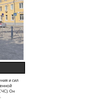
ния и сил
венной
ЧС). Он
.