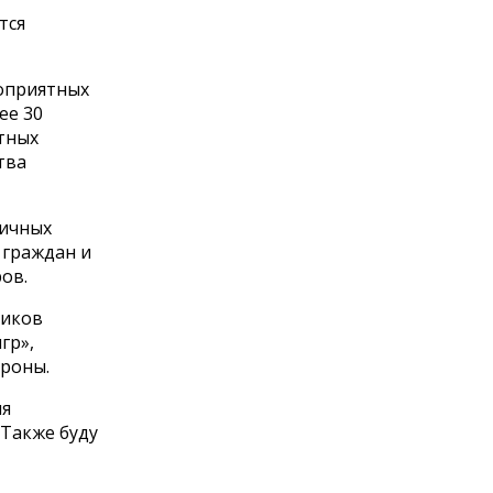
тся
оприятных
ее 30
отных
тва
ничных
 граждан и
ов.
ников
гр»,
роны.
ия
 Также буду