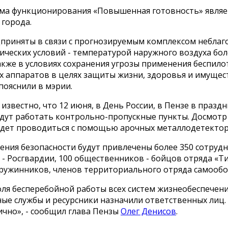
ма функционирования «Повышенная готовность» являе
 города.
приняты в связи с прогнозируемым комплексом неблаг
ческих условий - температурой наружного воздуха бол
акже в условиях сохранения угрозы применения беспил
х аппаратов в целях защиты жизни, здоровья и имущес
 пояснили в мэрии.
 известно, что 12 июня, в День России, в Пензе в празд
удут работать контрольно-пропускные пункты. Досмотр
удет проводиться с помощью арочных металлодетектор
ения безопасности будут привлечены более 350 сотруд
 - Росгвардии, 100 общественников - бойцов отряда «Ти
ружинников, членов территориального отряда самообо
оля бесперебойной работы всех систем жизнеобеспечен
ые службы и ресурсники назначили ответственных лиц.
ично», - сообщил глава Пензы
Олег Денисов
.