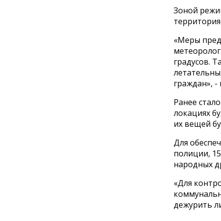
Зоной режи
территория
«Меры пред
метеорологи
градусов. Т
летательны
граждан», -
Ранее стало
локациях б
их вещей б
Для обеспеч
полиции, 15
народных д
«Для контр
коммунальн
дежурить л