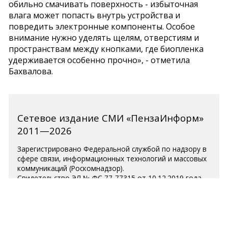
обильно смачивать поверхность - избыточная
влага может попасть внутрь устройства и
повредить электронные компоненты. Особое
внимание нужно уделять щелям, отверстиям и
пространствам между кнопками, где биопленка
удерживается особенно прочно», - отметила
Бахвалова.
Сетевое издание СМИ «ПензаИнформ»
2011—2026
Зарегистрировано Федеральной службой по надзору в
сфере связи, информационных технологий и массовых
коммуникаций (Роскомнадзор).
Свидетельство ЭЛ № ФС 77-77315 от 10.12.2019 года.
Учредитель ООО «ПензаИнформ». Главный редактор —
Белова С.Д.
Телефон редакции 8 (8412) 238-001, e-mail:
editor@penzainform.ru
Для читателей старше 18 лет.