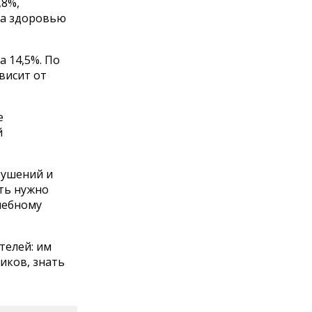
,8%,
да здоровью
 14,5%. По
висит от
е
й
рушений и
ть нужно
чебному
телей: им
иков, знать