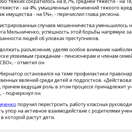
обо тяжких сократилось на 8,7%, средней тяжести - на 18
тяжести - на 4%, умышленных причинений тяжкого вре
раж имущества - на 5%», - перечислил глава региона.
гистрированных случаев мошенничества уменьшилось на
га Мельниченко, успешность этой борьбы напрямую за
анности людей об уловках преступников.
должать разъяснения, уделяя особое внимание наиболе
ески уязвимым гражданам - пенсионерам и членам семе
СВО», - отметил он.
убернатор остановился на теме профилактики правона
венных явлений среди детей и подростков. «Действова
, причем ведущая роль в этом процессе принадлежит у
 - подчеркнул он.
иченко
поручил перестроить работу классных руководи
ь упор на активное взаимодействие с родителями учен
 в которой растут дети.