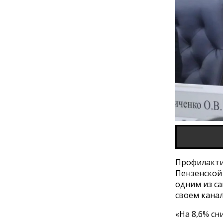
Профилактич
Пензенской 
одним из са
своем кана
«На 8,6% сн