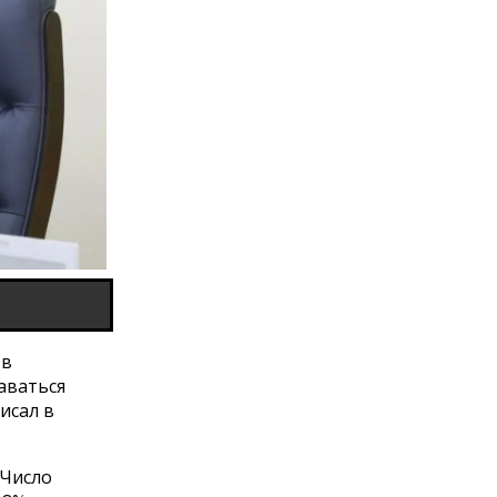
 в
аваться
исал в
 Число