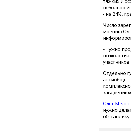
тяжких и ос
небольшой 
- на 24%, к
Число заре
мнению Оле
информиров
«Нужно про
психологич
участников 
Отдельно г
антиобщест
комплексно
заведению»,
Олег Мельн
нужно делат
обстановку,