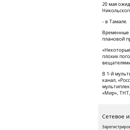
20 мая ожид
Никольского
- в Тамале.
Временные о
плановой п
«Некоторые 
плохих пого
вещателями»
В 1-й мульт
канал, «Рос
мультиплекс
«Мир», ТНТ,
Сетевое 
Зарегистриро