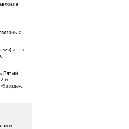
Павловка
связаны с
емя) из-за
с
В, Пятый
 2-й
 «Звезда»,
ионных