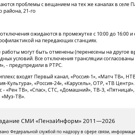
аются проблемы с вещанием на тех же каналах в селе 
 района, 21-го
тключения ожидаются в промежутке с 10:00 до 16:00 и 
рофилактикой на передающих станциях.
работы могут быть отменены (перенесены на другое вр
дных условий. Все отключения трансляции согласованы 
, - предупредили в РТРС.
иплекс входят Первый канал, «Россия-1», «Матч ТВ», НТ
сия-Культура», «Россия-24», «Карусель», ОТР, «ТВ Центр».
 - «Рен ТВ», «Спас», СТС, «Домашний», ТВ-3, «Пятница!»,
 «Муз-ТВ».
издание СМИ «ПензаИнформ» 2011—2026
вано Федеральной службой по надзору в сфере связи, информац