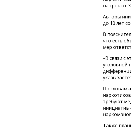
на срок от 3
Авторы ини
до 10 лет с
В пояснител
что есть о
мер ответст
«В связи с 
уголовной 
дифференци
указывается
По словам а
наркотиков
требуют мед
инициатив 
наркоманов
Также план