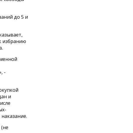
аний до 5 и
казывает,
к избранию
в.
еменной
, -
покупкой
дан и
числе
ых-
 наказание.
 (не