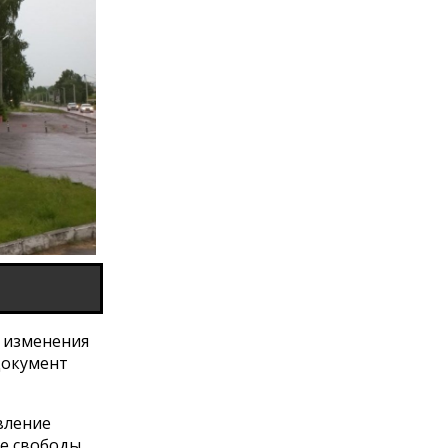
и изменения
Документ
вление
е свободы