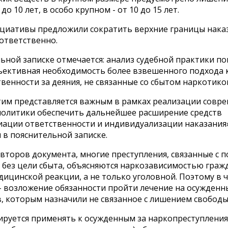
 до 10 лет, в особо крупном - от 10 до 15 лет.
циативы предложили сократить верхние границы наказ
оответственно.
ьной записке отмечается: анализ судебной практики по
бъективная необходимость более взвешенного подхода 
венности за деяния, не связанные со сбытом наркотико
этим представляется важным в рамках реализации совр
политики обеспечить дальнейшее расширение средств
ации ответственности и индивидуализации наказания»
 в пояснительной записке.
второв документа, многие преступления, связанные с 
 без цели сбыта, объясняются наркозависимостью граж
ицинской реакции, а не только уголовной. Поэтому в 
- возложение обязанности пройти лечение на осужденн
, которым назначили не связанное с лишением свободы
ируется применять к осужденным за наркопреступления