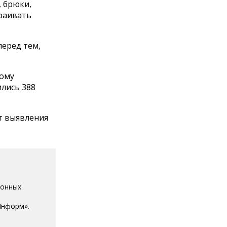
, брюки,
траивать
еред тем,
вому
ились 388
ет выявления
ионных
Информ».