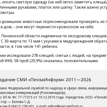
 носить светлую одежду (на ней легко заметить клеща)
длинными рукавами, платок или шапку. Также важно ус
смотры.
 домашних животных порекомендовали проверять их п
 в дом, - они могут перенести кровососов на себе.
 Пензенской области эндемична по иксодовому клеще
 С 30 марта по 13 мая с укусами в медучреждения обрат
асти, в том числе 141 ребенок.
ии исследовали 278 клещей, снятых с людей, на предм
й ИКБ. 58 проб (20,9%) оказались положительными.
издание СМИ «ПензаИнформ» 2011—2026
вано Федеральной службой по надзору в сфере связи, информац
 массовых коммуникаций (Роскомнадзор).
о ЭЛ № ФС 77-77315 от 10.12.2019 года. Учредитель ООО «Пенза
ктор — Белова С.Д.
ции 8 (8412) 238-001, e-mail: editor@penzainform.ru