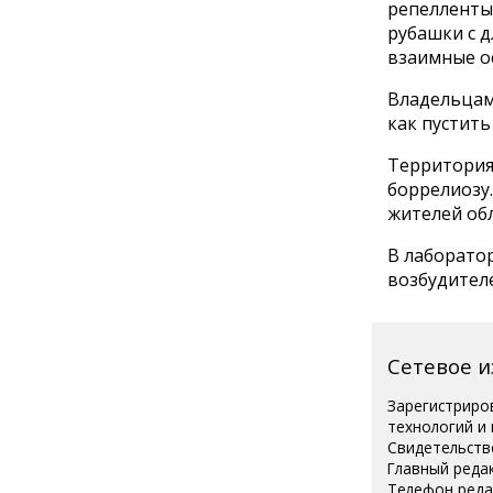
репелленты,
рубашки с 
взаимные о
Владельцам
как пустить
Территория
боррелиозу.
жителей обл
В лаборатор
возбудителе
Сетевое 
Зарегистриро
технологий и
Свидетельств
Главный реда
Телефон редак