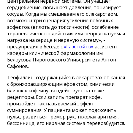
центральной нервной системы. Он учащает
сердцебиение, повышает давление, тонизирует
сосуды. Когда мы смешиваем его с лекарством,
возможны три сценария: усиление побочных
эффектов (вплоть до токсичности), ослабление
терапевтического действия или непредсказуемая
нагрузка на сердце и нервную систему», -
предупредил в беседе с
«Газетой.ru»
ассистент
кафедры клинической фармакологии им.
Белоусова Пироговского Университета Антон
Сафонов.
Теофиллин, содержащийся в лекарствах от кашля
с бронхорасширяющим эффектом, химически
близок к кофеину, воздействует на те же
рецепторы. Если запить препарат кофе,
произойдет так называемый эффект
суммирования. У пациента может подскочить
пульс, развиться тремор рук, тяжелая аритмия,
бессонница, его нервная система перевозбудится.