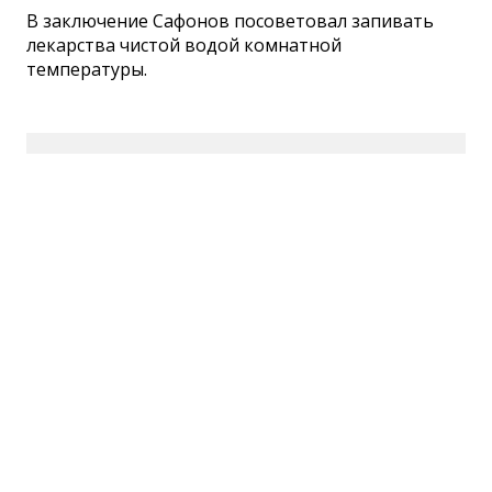
В заключение Сафонов посоветовал запивать
лекарства чистой водой комнатной
температуры.
Сетевое издание СМИ
«ПензаИнформ» 2011—2026
Зарегистрировано Федеральной службой по
надзору в сфере связи, информационных
технологий и массовых коммуникаций
(Роскомнадзор).
Свидетельство ЭЛ № ФС 77-77315 от 10.12.2019
года. Учредитель ООО «ПензаИнформ». Главный
редактор — Белова С.Д.
Телефон редакции 8 (8412) 238-001, e-mail:
editor@penzainform.ru
Для читателей старше 18 лет.
Полная версия
|
Пользовательское