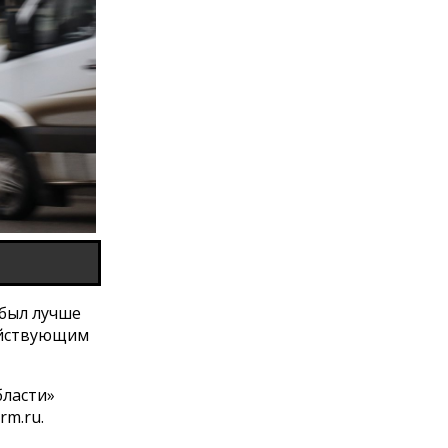
 был лучше
ействующим
бласти»
rm.ru.