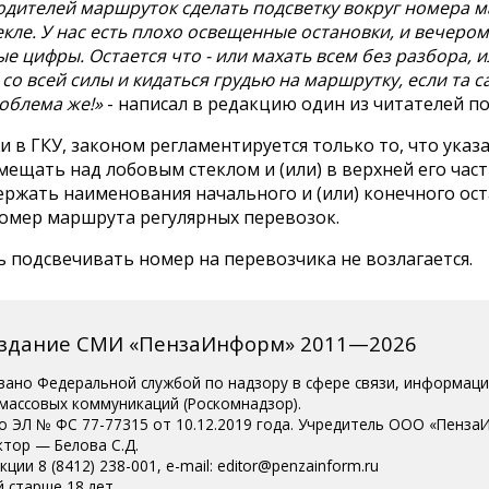
одителей маршруток сделать подсветку вокруг номера 
кле. У нас есть плохо освещенные остановки, и вечером
е цифры. Остается что - или махать всем без разбора, 
со всей силы и кидаться грудью на маршрутку, если та с
облема же!»
- написал в редакцию один из читателей по
и в ГКУ, законом регламентируется только то, что указ
мещать над лобовым стеклом и (или) в верхней его част
ержать наименования начального и (или) конечного ос
номер маршрута регулярных перевозок.
 подсвечивать номер на перевозчика не возлагается.
издание СМИ «ПензаИнформ» 2011—2026
вано Федеральной службой по надзору в сфере связи, информац
 массовых коммуникаций (Роскомнадзор).
о ЭЛ № ФС 77-77315 от 10.12.2019 года. Учредитель ООО «Пенза
ктор — Белова С.Д.
ции 8 (8412) 238-001, e-mail: editor@penzainform.ru
 старше 18 лет.