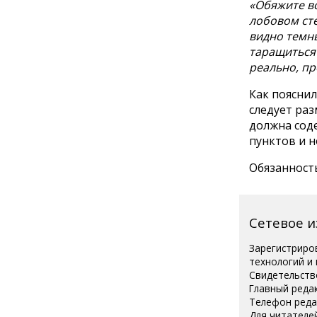
«Обяжите в
лобовом сте
видно темны
таращиться 
реально, пр
Как пояснил
следует раз
должна сод
пунктов и 
Обязанность
Сетевое 
Зарегистриро
технологий и
Свидетельств
Главный реда
Телефон редак
Для читателей