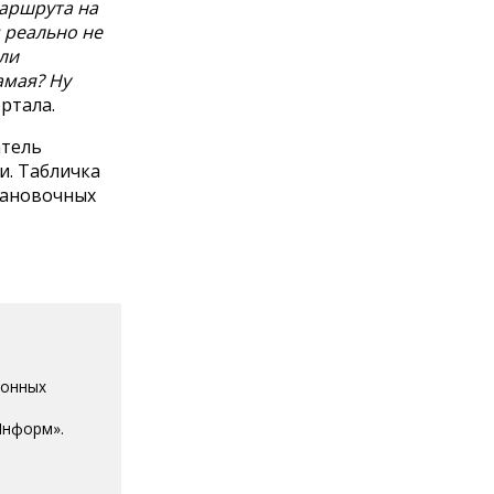
маршрута на
 реально не
или
амая? Ну
ртала.
атель
и. Табличка
тановочных
ионных
Информ».