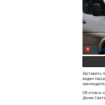
Заставить 
виден пасс
законодате
Об этом и. 
Денис Светк