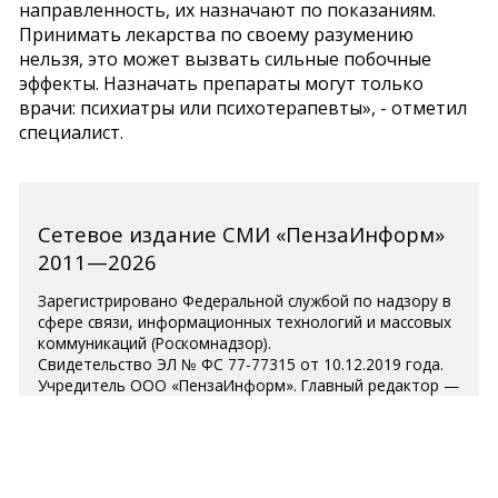
направленность, их назначают по показаниям.
Принимать лекарства по своему разумению
нельзя, это может вызвать сильные побочные
эффекты. Назначать препараты могут только
врачи: психиатры или психотерапевты», - отметил
специалист.
Сетевое издание СМИ «ПензаИнформ»
2011—2026
Зарегистрировано Федеральной службой по надзору в
сфере связи, информационных технологий и массовых
коммуникаций (Роскомнадзор).
Свидетельство ЭЛ № ФС 77-77315 от 10.12.2019 года.
Учредитель ООО «ПензаИнформ». Главный редактор —
Белова С.Д.
Телефон редакции 8 (8412) 238-001, e-mail:
editor@penzainform.ru
Для читателей старше 18 лет.