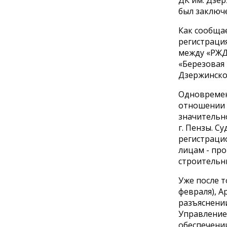
ДК им. Дзер
был заключ
Как сообщае
регистрация
между «РЖД
«Березовая
Дзержинско
Одновремен
отношении 
значительн
г. Пензы. С
регистраци
лицам - про
строительны
Уже после т
февраля), А
разъяснени
Управление 
обеспечении