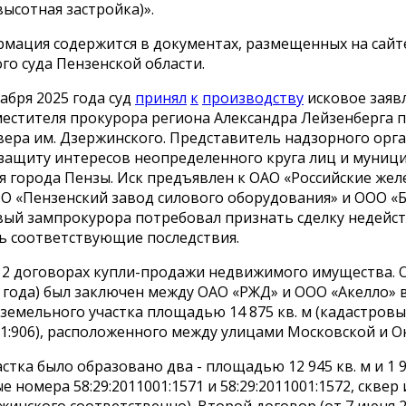
высотная застройка)».
рмация содержится в документах, размещенных на сайт
о суда Пензенской области.
абря 2025 года суд
принял
к
производству
исковое заяв
местителя прокурора региона Александра Лейзенберга 
вера им. Дзержинского. Представитель надзорного орг
 защиту интересов неопределенного круга лиц и муниц
я города Пензы. Иск предъявлен к ОАО «Российские же
ОО «Пензенский завод силового оборудования» и ООО «
вый зампрокурора потребовал признать сделку недейс
ь соответствующие последствия.
 2 договорах купли-продажи недвижимого имущества. О
 года) был заключен между ОАО «РЖД» и ООО «Акелло» 
земельного участка площадью 14 875 кв. м (кадастров
01:906), расположенного между улицами Московской и О
астка было образовано два - площадью 12 945 кв. м и 1 9
е номера 58:29:2011001:1571 и 58:29:2011001:1572, скве