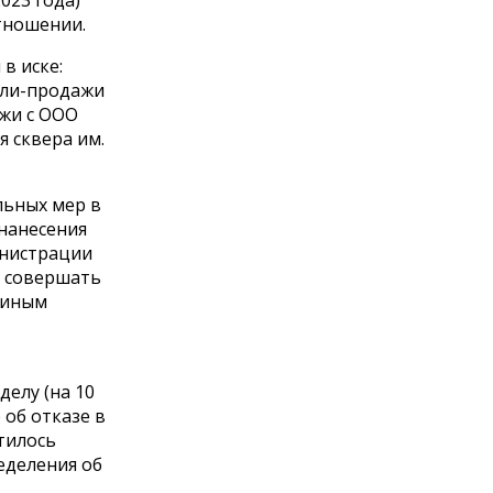
023 года)
тношении.
в иске:
упли-продажи
жи с ООО
 сквера им.
льных мер в
нанесения
инистрации
о совершать
 иным
делу (на 10
 об отказе в
тилось
еделения об