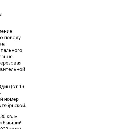
е
ление
по поводу
ана
ипального
лезные
Березовая
твительной
дин (от 13
в
ый номер
ктябрьской.
30 кв. м
р и бывший