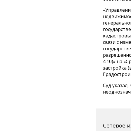
«Управление
недвижимос
генерально
государстве
кадастровым
связи с из
государств
разрешенно
4.10)» на «
застройка (
Градостроит
Суд указал,
неоднознач
Сетевое 