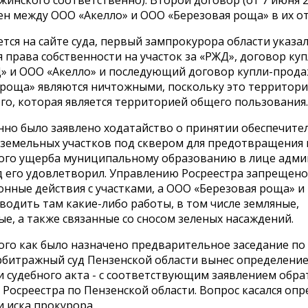
жинского соответственно). Второй договор (от 7 июня 2
ен между ООО «Акелло» и ООО «Березовая роща» в их о
тся на сайте суда, первый зампрокурора области указал 
 права собственности на участок за «РЖД», договор к
» и ООО «Акелло» и последующий договор купли-прода
 роща» являются ничтожными, поскольку это территория
го, которая является территорией общего пользования.
но было заявлено ходатайство о принятии обеспечите
земельных участков под сквером для предотвращения 
ого ущерба муниципальному образованию в лице адм
уд его удовлетворил. Управлению Росреестра запрещен
онные действия с участками, а ООО «Березовая роща» и
водить там какие-либо работы, в том числе земляные,
е, а также связанные со сносом зеленых насаждений.
ого как было назначено предварительное заседание по 
рбитражный суд Пензенской области вынес определение
и судебного акта - с соответствующим заявлением обра
Росреестра по Пензенской области. Вопрос касался опр
 иска прокурора.