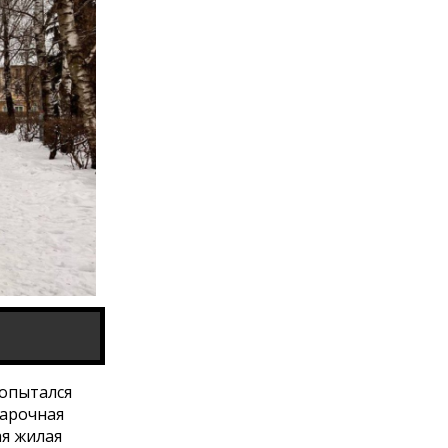
попытался
марочная
ая жилая