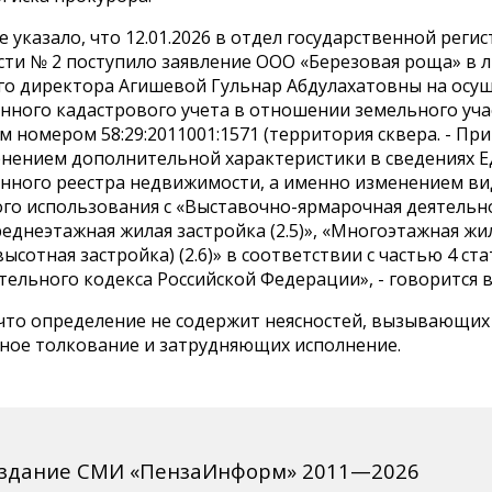
 указало, что 12.01.2026 в отдел государственной реги
ти № 2 поступило заявление ООО «Березовая роща» в 
го директора Агишевой Гульнар Абдулахатовны на осу
нного кадастрового учета в отношении земельного уча
 номером 58:29:2011001:1571 (территория сквера. - Прим
менением дополнительной характеристики в сведениях 
енного реестра недвижимости, а именно изменением ви
го использования с «Выставочно-ярмарочная деятельно
Среднеэтажная жилая застройка (2.5)», «Многоэтажная жи
высотная застройка) (2.6)» в соответствии с частью 4 ста
ельного кодекса Российской Федерации», - говорится в
 что определение не содержит неясностей, вызывающих
ное толкование и затрудняющих исполнение.
издание СМИ «ПензаИнформ» 2011—2026