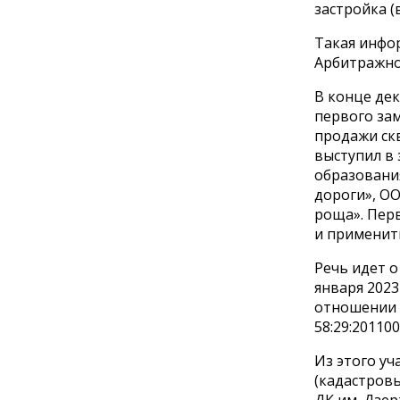
застройка (
Такая инфо
Арбитражног
В конце дек
первого за
продажи ск
выступил в
образовани
дороги», О
роща». Пер
и применит
Речь идет о
января 2023
отношении 
58:29:20110
Из этого уч
(кадастровы