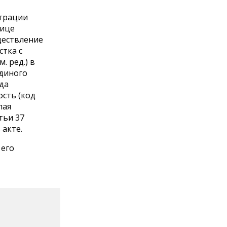
страции
лице
ществление
стка с
. ред.) в
Единого
да
сть (код
лая
тьи 37
 акте.
 его