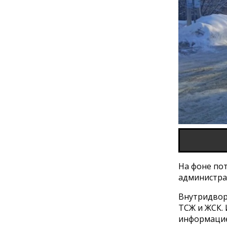
На фоне по
администра
Внутридвор
ТСЖ и ЖСК. 
информацие