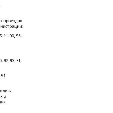
ь
ых проездах
нистрации:
-11-00, 56-
, 92-93-71,
-51.
вили в
х и
ия,