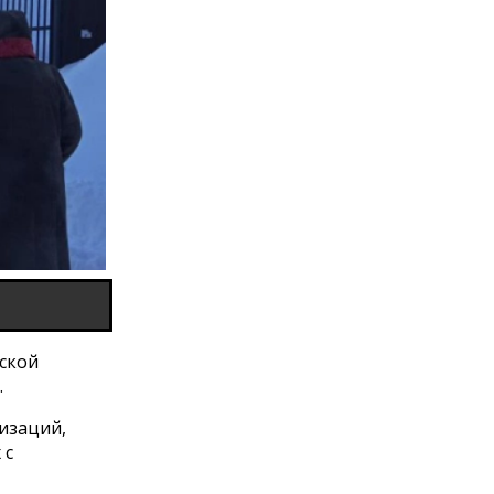
ской
.
изаций,
 с