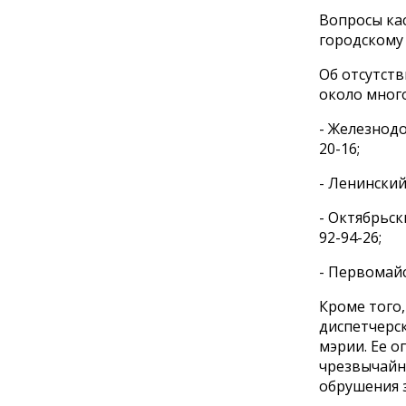
Вопросы ка
городскому 
Об отсутств
около мног
- Железнодо
20-16;
- Ленинский
- Октябрьск
92-94-26;
- Первомайс
Кроме того,
диспетчерск
мэрии. Ее 
чрезвычайн
обрушения з