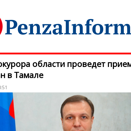
курора области проведет прие
н в Тамале
0:51