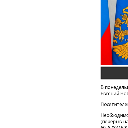
В понедельн
Евгений Но
Посетителей 
Необходимо 
(перерыв на 
60, 8 (84169)