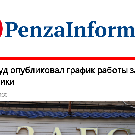
д опубликовал график работы з
ики
0:30