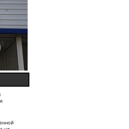
и
и.
венной
, ул.