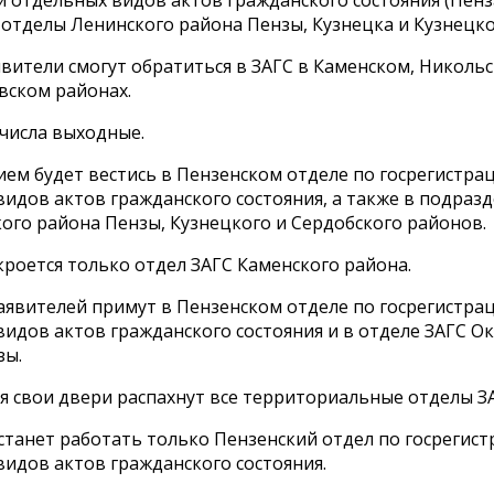
 отделы Ленинского района Пензы, Кузнецка и Кузнецко
явители смогут обратиться в ЗАГС в Каменском, Николь
ском районах.
о числа выходные.
ием будет вестись в Пензенском отделе по госрегистра
идов актов гражданского состояния, а также в подраз
ого района Пензы, Кузнецкого и Сердобского районов.
кроется только отдел ЗАГС Каменского района.
заявителей примут в Пензенском отделе по госрегистра
идов актов гражданского состояния и в отделе ЗАГС О
зы.
ря свои двери распахнут все территориальные отделы З
 станет работать только Пензенский отдел по госрегис
идов актов гражданского состояния.