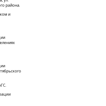
го района.
ском и
ции
делениях
ции
ктябрьского
АГС.
трации