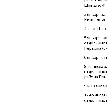
Шмидта, 4),
3 января за
Нижнеломов
4-го и 11-г
5 января пр
отдельных в
Первомайск
6 января от
8-го числа 
отдельных в
района Пен
9 и 10 янва
12-го числа
отдельных в