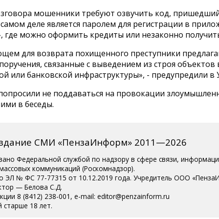
азговора мошенники требуют озвучить код, пришедший
 самом деле является паролем для регистрации в прил
», где можно оформить кредиты или незаконно получить
ющем для возврата похищенного преступники предлаг
поручения, связанные с выведением из строя объектов 
ой или банковской инфраструктуры», - предупредили в 
попросили не поддаваться на провокации злоумышленн
ними в беседы.
издание СМИ «ПензаИнформ» 2011—2026
вано Федеральной службой по надзору в сфере связи, информац
 массовых коммуникаций (Роскомнадзор).
о ЭЛ № ФС 77-77315 от 10.12.2019 года. Учредитель ООО «Пенза
ктор — Белова С.Д.
ции 8 (8412) 238-001, e-mail: editor@penzainform.ru
 старше 18 лет.