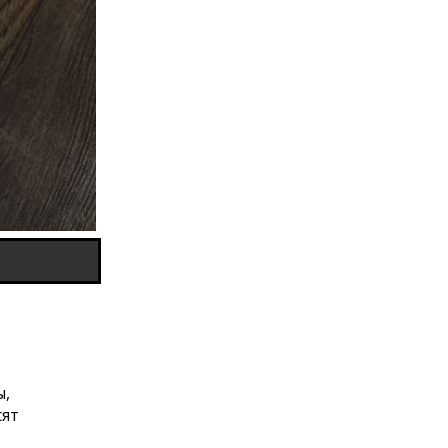
ы,
сят