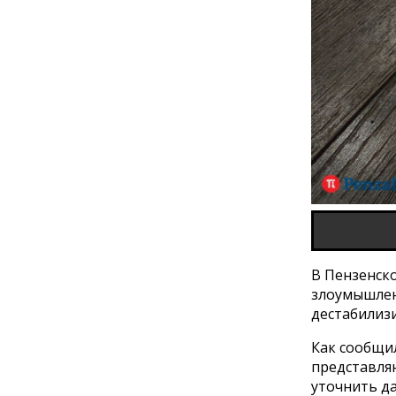
В Пензенско
злоумышлен
дестабилизи
Как сообщи
представля
уточнить д