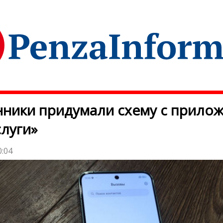
ники придумали схему с прило
луги»
0:04