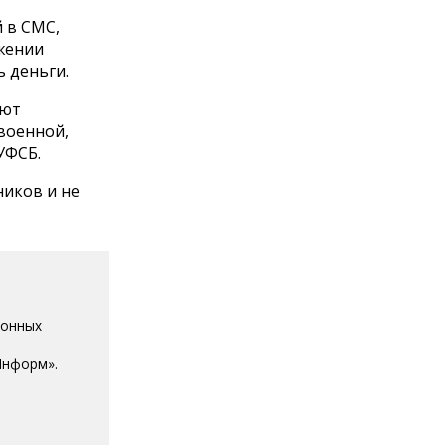
 в СМС,
ожении
 деньги.
ают
военной,
УФСБ.
иков и не
ионных
Информ».