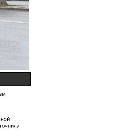
ием
чной
уточнила