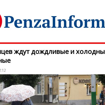
цев ждут дождливые и холодны
ные
2:12