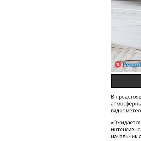
В предстоя
атмосферны
гидрометео
«Ожидается
интенсивно
начальник 