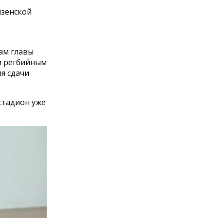
нзенской
вам главы
и регбийным
я сдачи
стадион уже