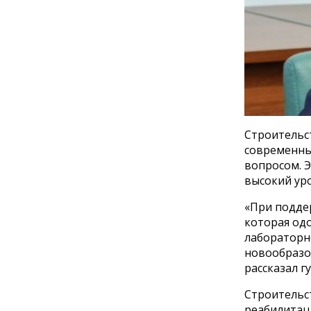
Строительст
современны
вопросом. 
высокий ур
«При подде
которая одо
лабораторн
новообразо
рассказал г
Строительст
реабилитац