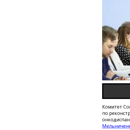
Комитет Со
по реконстр
онкодиспанс
Мельничен