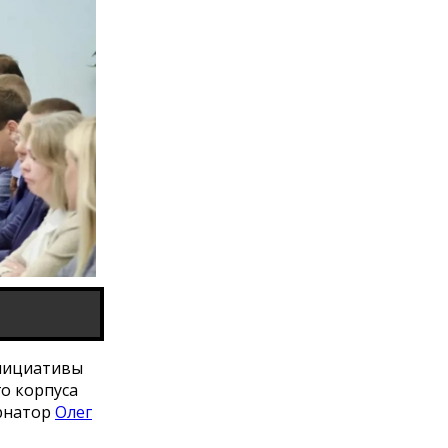
инициативы
го корпуса
ернатор
Олег