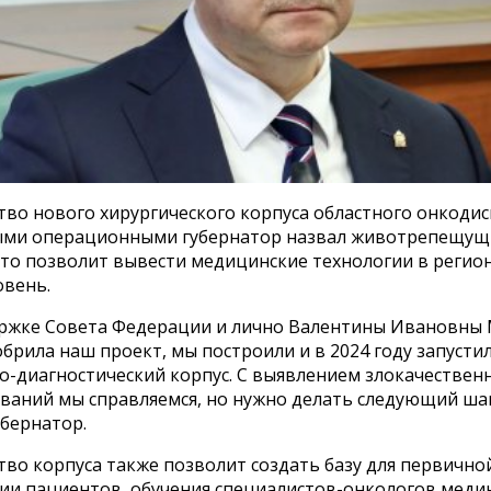
во нового хирургического корпуса областного онкодис
ми операционными губернатор назвал животрепещу
Это позволит вывести медицинские технологии в регион
овень.
ржке Совета Федерации и лично Валентины Ивановны 
брила наш проект, мы построили и в 2024 году запустил
о-диагностический корпус. С выявлением злокачествен
ваний мы справляемся, но нужно делать следующий шаг»
убернатор.
во корпуса также позволит создать базу для первично
ии пациентов, обучения специалистов-онкологов медин