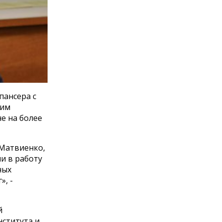
пансера с
щим
е на более
Матвиенко,
и в работу
ных
, -
й
ститута и