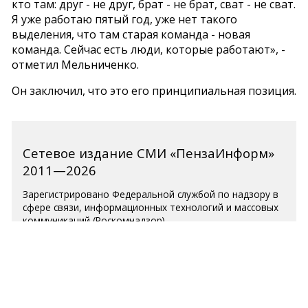
кто там: друг - не друг, брат - не брат, сват - не сват.
Я уже работаю пятый год, уже нет такого
выделения, что там старая команда - новая
команда. Сейчас есть люди, которые работают», -
отметил Мельниченко.
Он заключил, что это его принципиальная позиция.
Сетевое издание СМИ «ПензаИнформ»
2011—2026
Зарегистрировано Федеральной службой по надзору в
сфере связи, информационных технологий и массовых
коммуникаций (Роскомнадзор).
Свидетельство ЭЛ № ФС 77-77315 от 10.12.2019 года.
Учредитель ООО «ПензаИнформ». Главный редактор —
Белова С.Д.
Телефон редакции 8 (8412) 238-001, e-mail:
editor@penzainform.ru
Для читателей старше 18 лет.