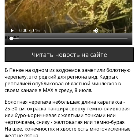
Этот браузер не поддерживает проигрывание
видео
Читать новость на сайте
В Пензе на одном из водоемов заметили болотную
черепаху, это редкий для региона вид. Кадры с
рептилией опубликовал областной минлесхоз в
своем канале в МАХ в среду, 8 июля.
Болотная черепаха небольшая: длина карапакса -
25-30 см, окраска панциря сверху темно-оливковая
или буро-коричневая с желтыми точками или
черточками, снизу - желтоватая или темно-бурая.
На шее, конечностях и хвосте есть многочисленные
желтые пятна.