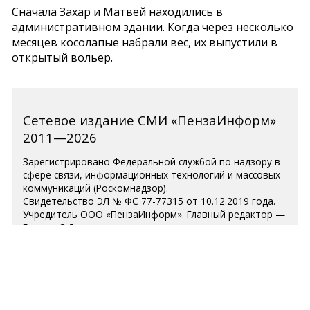
Сначала Захар и Матвей находились в
административном здании. Когда через несколько
месяцев косолапые набрали вес, их выпустили в
открытый вольер.
Сетевое издание СМИ «ПензаИнформ»
2011—2026
Зарегистрировано Федеральной службой по надзору в
сфере связи, информационных технологий и массовых
коммуникаций (Роскомнадзор).
Свидетельство ЭЛ № ФС 77-77315 от 10.12.2019 года.
Учредитель ООО «ПензаИнформ». Главный редактор —
Белова С.Д.
Телефон редакции 8 (8412) 238-001, e-mail:
editor@penzainform.ru
Для читателей старше 18 лет.
Полная версия
|
Пользовательское соглашение