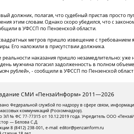
ый должник, полагая, что судебный пристав просто пуг
ения этим словам. Однако скоро убедился, что с законо
ообщили в УФССП по Пензенской области.
квадратных метров пришло извещение с требованием я
иры. Его наложили в присутствии должника.
 реальности наказания пришло незамедлительно: уже 
день мужчина погасил задолженность в полном объеме
ысяч рублей», - сообщили в УФССП по Пензенской област
издание СМИ «ПензаИнформ» 2011—2026
вано Федеральной службой по надзору в сфере связи, информац
 массовых коммуникаций (Роскомнадзор).
о ЭЛ № ФС 77-77315 от 10.12.2019 года. Учредитель ООО «Пенза
ктор — Белова С.Д.
ции 8 (8412) 238-001, e-mail: editor@penzainform.ru
 старше 18 лет.