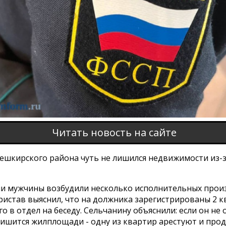
Читать новость на сайте
ешкирского района чуть не лишился недвижимости из-з
и мужчины возбудили несколько исполнительных произ
истав выяснил, что на должника зарегистрированы 2 к
го в отдел на беседу. Сельчанину объяснили: если он не 
лишится жилплощади - одну из квартир арестуют и прод