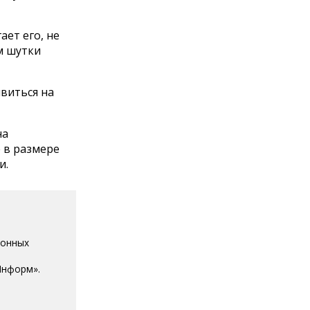
ает его, не
м шутки
виться на
на
 в размере
и.
ионных
Информ».