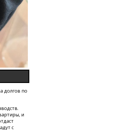
а долгов по
водств.
вартиры, и
отдаст
адут с