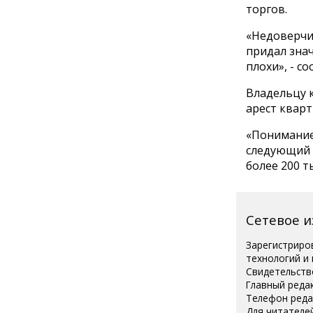
торгов.
«Недоверчив
придал знач
плохи», - с
Владельцу 
арест кварт
«Понимание
следующий 
более 200 т
Сетевое 
Зарегистриро
технологий и
Свидетельств
Главный реда
Телефон редак
Для читателей