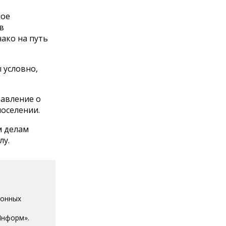
ное
в
нако на путь
 условно,
тавление о
поселении.
м делам
лу.
ионных
Информ».