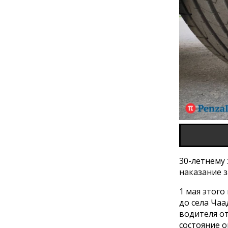
30-летнему
наказание з
1 мая этого
до села Чаа
водителя о
состояние о