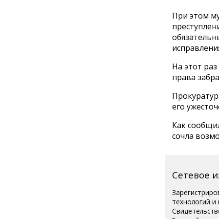
При этом м
преступлени
обязательны
исправления
На этот раз
права забра
Прокуратур
его ужесточ
Как сообщил
сочла возмо
Сетевое 
Зарегистриро
технологий и
Свидетельств