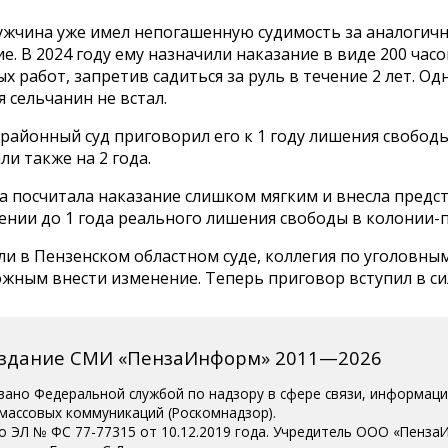
ужчина уже имел непогашенную судимость за аналогич
е. В 2024 году ему назначили наказание в виде 200 часо
х работ, запретив садиться за руль в течение 2 лет. Од
 сельчанин не встал.
 районный суд приговорил его к 1 году лишения свободы
ли также на 2 года.
а посчитала наказание слишком мягким и внесла предс
ении до 1 года реального лишения свободы в колонии-
и в Пензенском областном суде, коллегия по уголовны
жным внести изменение. Теперь приговор вступил в си
издание СМИ «ПензаИнформ» 2011—2026
вано Федеральной службой по надзору в сфере связи, информац
 массовых коммуникаций (Роскомнадзор).
о ЭЛ № ФС 77-77315 от 10.12.2019 года. Учредитель ООО «Пенза