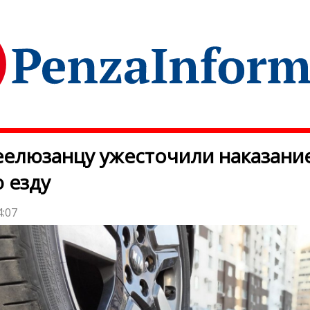
елюзанцу ужесточили наказание
 езду
4:07