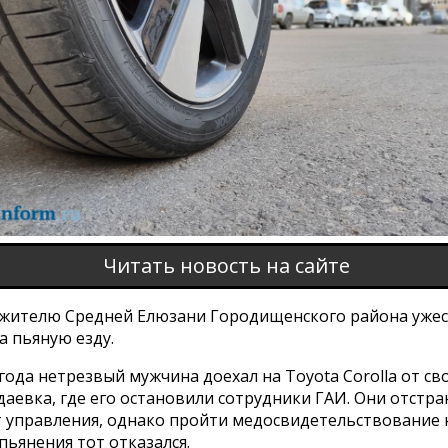
Читать новость на сайте
 жителю Средней Елюзани Городищенского района уже
а пьяную езду.
 года нетрезвый мужчина доехал на Toyota Corolla от св
даевка, где его остановили сотрудники ГАИ. Они отстр
т управления, однако пройти медосвидетельствование 
пьянения тот отказался.