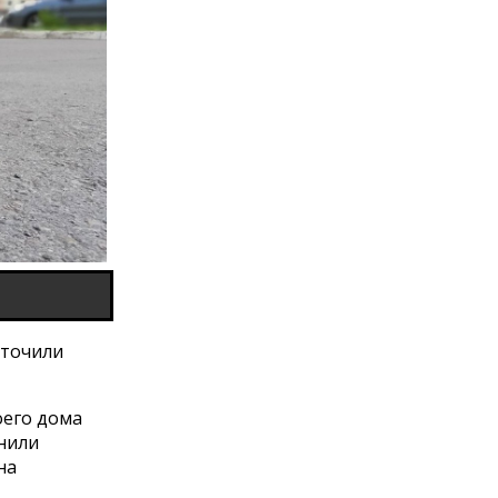
сточили
оего дома
анили
на