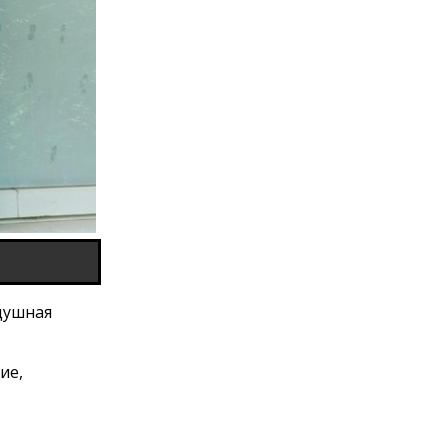
здушная
ие,