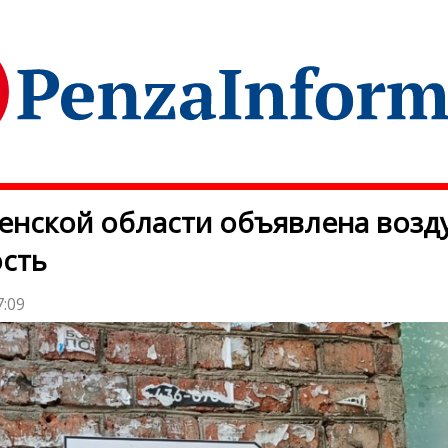
енской области объявлена воз
сть
7:09