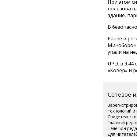
При этом си
пользовать
здание, пар
В безопасно
Ранее в ре
Минобороны
упали на н
UPD: в 9:44
«Ковер» и р
Сетевое 
Зарегистриро
технологий и
Свидетельств
Главный реда
Телефон редак
Для читателей