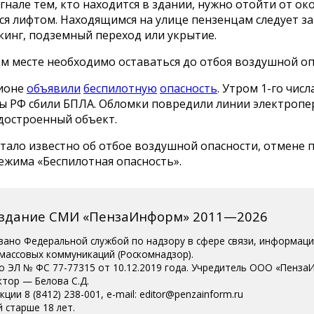
гнале тем, кто находится в здании, нужно отойти от око
ся лифтом. Находящимся на улице пензенцам следует за
кинг, подземный переход или укрытие.
м месте необходимо оставаться до отбоя воздушной оп
гионе
объявили
беспилотную
опасность
. Утром 1-го чис
 РФ сбили БПЛА. Обломки повредили линии электропе
едостроенный объект.
 стало известно об отбое воздушной опасности, отмене 
ежима «Беспилотная опасность».
издание СМИ «ПензаИнформ» 2011—2026
вано Федеральной службой по надзору в сфере связи, информац
 массовых коммуникаций (Роскомнадзор).
о ЭЛ № ФС 77-77315 от 10.12.2019 года. Учредитель ООО «Пенза
ктор — Белова С.Д.
ции 8 (8412) 238-001, e-mail: editor@penzainform.ru
 старше 18 лет.