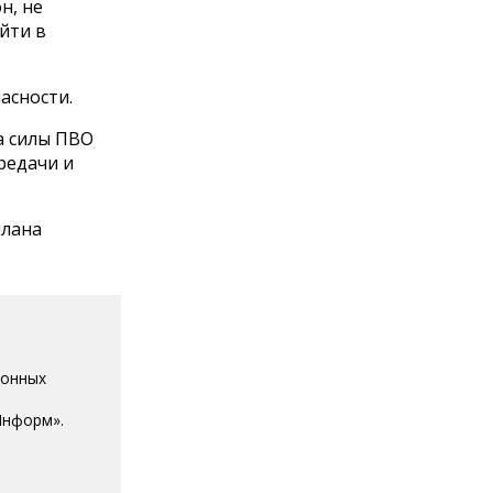
н, не
йти в
асности.
ла силы ПВО
редачи и
плана
ионных
Информ».