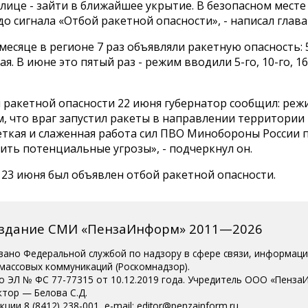
улице - зайти в ближайшее укрытие. В безопасном месте
до сигнала «Отбой ракетной опасности», - написал глава
есяце в регионе 7 раз объявляли ракетную опасность: 5, 
мая. В июне это пятый раз - режим вводили 5-го, 10-го, 16
я ракетной опасности 22 июня губернатор сообщил: ре
ем, что враг запустил ракеты в направлении территории
Четкая и слаженная работа сил ПВО Минобороны России 
ить потенциальные угрозы», - подчеркнул он.
4 23 июня был объявлен отбой ракетной опасности.
издание СМИ «ПензаИнформ» 2011—2026
вано Федеральной службой по надзору в сфере связи, информац
 массовых коммуникаций (Роскомнадзор).
о ЭЛ № ФС 77-77315 от 10.12.2019 года. Учредитель ООО «Пенза
ктор — Белова С.Д.
ции 8 (8412) 238-001, e-mail: editor@penzainform.ru