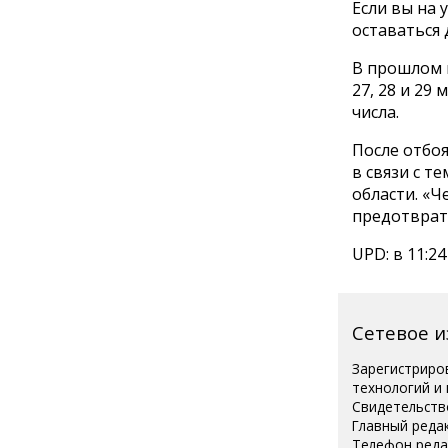
Если вы на 
оставаться 
В прошлом м
27, 28 и 29 
числа.
После отбо
в связи с т
области. «
предотврат
UPD: в 11:2
Сетевое 
Зарегистриро
технологий и
Свидетельств
Главный реда
Телефон редак