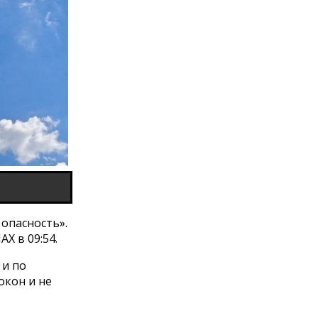
 опасность».
Х в 09:54.
 и по
окон и не