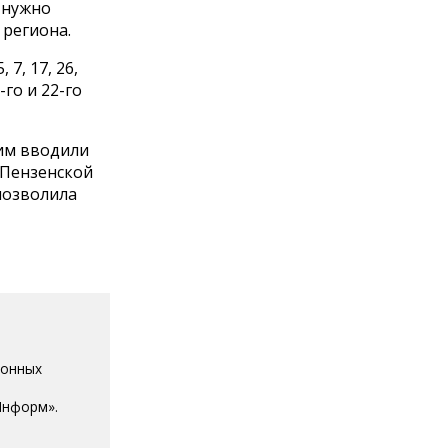
 нужно
 региона.
7, 17, 26,
-го и 22-го
жим вводили
 Пензенской
позволила
ионных
Информ».