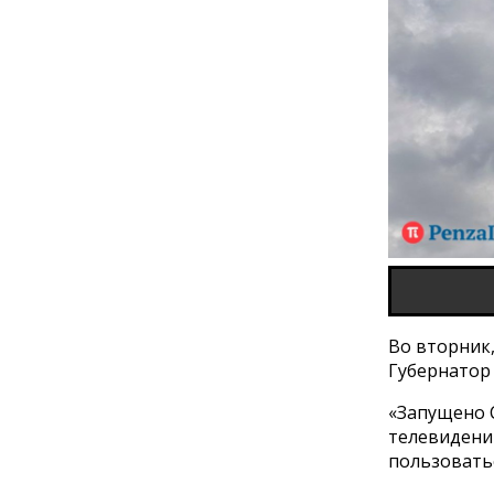
Во вторник,
Губернато
«Запущено 
телевидению
пользоватьс