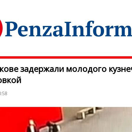
кове задержали молодого кузне
овкой
0:58