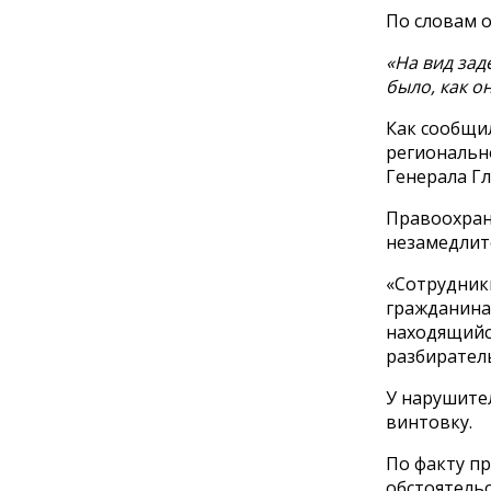
По словам о
«На вид зад
было, как о
Как сообщи
региональн
Генерала Гл
Правоохран
незамедлит
«Сотрудник
гражданина.
находящийс
разбиратель
У нарушите
винтовку.
По факту п
обстоятельс