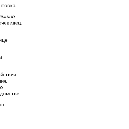
нтовка.
Слышно
 очевидец.
ице
и
ействия
ия,
го
едомстве.
ую
е