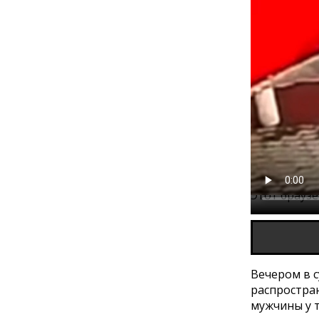
Этот брауз
Вечером в с
распростра
мужчины у т