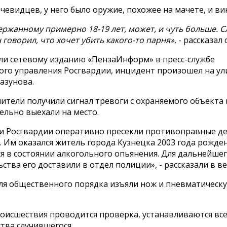
чевидцев, у него было оружие, похожее на мачете, и ви
ержанному примерно 18-19 лет, может, и чуть больше. 
н говорил, что хочет убить какого-то парня»
, - рассказал
ли сетевому изданию «ПензаИнформ» в пресс-службе
ого управления Росгвардии, инцидент произошел на ул
азунова.
ители получили сигнал тревоги с охраняемого объекта 
ельно выехали на место.
и Росгвардии оперативно пресекли противоправные д
 Им оказался житель города Кузнецка 2003 года рожден
я в состоянии алкогольного опьянения. Для дальнейше
ства его доставили в отдел полиции», - рассказали в в
ля общественного порядка изъяли нож и пневматическ
роисшествия проводится проверка, устанавливаются вс
тва случившегося.