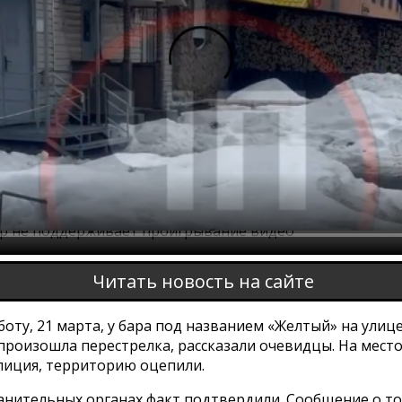
ер не поддерживает проигрывание видео
Читать новость на сайте
боту, 21 марта, у бара под названием «Желтый» на улиц
 произошла перестрелка, рассказали очевидцы. На мест
олиция, территорию оцепили.
анительных органах факт подтвердили. Сообщение о то