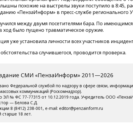
лышны похожие на выстрелы звуки поступило в 8:45, ра
зданию «ПензаИнформ» в пресс-службе регионального 
лучился между двумя посетителями бара. По имеющимся
 в ход было пущено травматическое оружие.
ция уже установила личности всех участников инцидент
обстоятельства случившегося, проводится проверка.
издание СМИ «ПензаИнформ» 2011—2026
вано Федеральной службой по надзору в сфере связи, информац
 массовых коммуникаций (Роскомнадзор).
о ЭЛ № ФС 77-77315 от 10.12.2019 года. Учредитель ООО «Пенза
ктор — Белова С.Д.
ции 8 (8412) 238-001, e-mail: editor@penzainform.ru
 старше 18 лет.
сия
|
Пользовательское соглашение