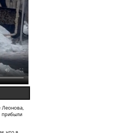
е Леонова,
о прибыли
м, что в