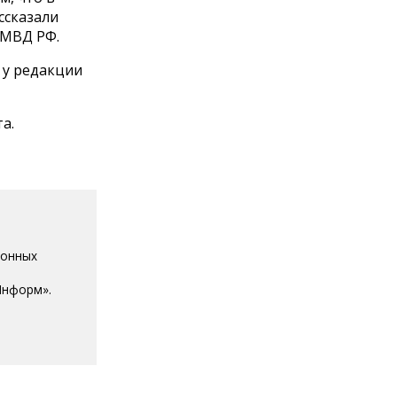
ссказали
УМВД РФ.
 у редакции
а.
ионных
Информ».