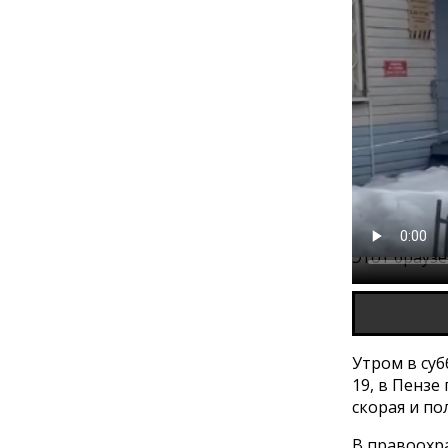
Этот брауз
Утром в суб
19, в Пензе
скорая и п
В правоохр