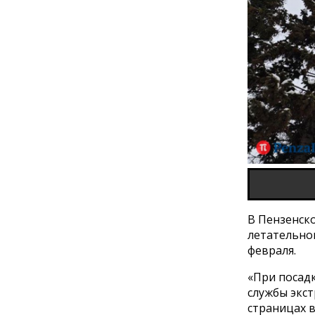
В Пензенско
летательно
февраля.
«При посадк
службы экст
страницах в