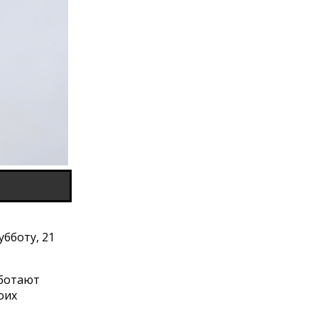
убботу, 21
аботают
оих