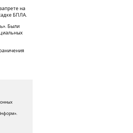
запрете на
садке БПЛА.
ь». Были
ициальных
граничения
ионных
Информ».