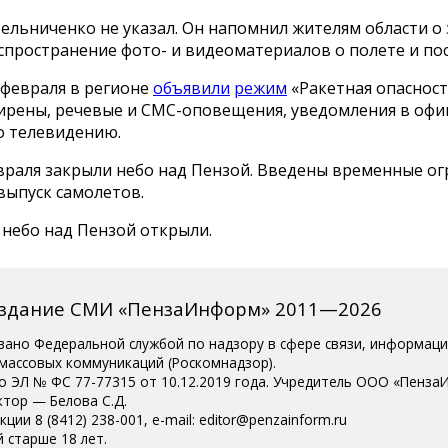
ельниченко не указал. Он напомнил жителям области о 
спространение фото- и видеоматериалов о полете и по
 февраля в регионе
объявили
режим
«Ракетная опасност
ирены, речевые и СМС-оповещения, уведомления в оф
о телевидению.
евраля закрыли небо над Пензой. Введены временные о
выпуск самолетов.
8 небо над Пензой открыли.
издание СМИ «ПензаИнформ» 2011—2026
вано Федеральной службой по надзору в сфере связи, информац
 массовых коммуникаций (Роскомнадзор).
о ЭЛ № ФС 77-77315 от 10.12.2019 года. Учредитель ООО «Пенза
ктор — Белова С.Д.
ции 8 (8412) 238-001, e-mail: editor@penzainform.ru
 старше 18 лет.