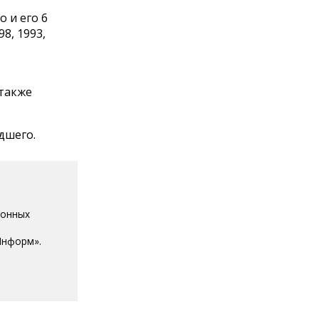
 и его 6
8, 1993,
 также
дшего.
ионных
Информ».