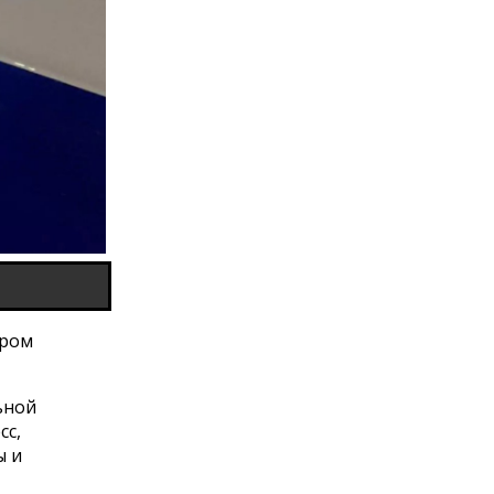
ором
ьной
сс,
ы и