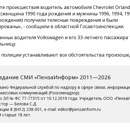
те происшествия водитель автомобиля Chevrolet Orlando
(женщина 1990 года рождения и мужчины 1996, 1994, 199
 рождения) получили телесные повреждения и были
ированы», - сообщили в областной Госавтоинспекции.
нных водителя Volkswagen и его 33-летнего пассажира
льницу.
 полиции устанавливают все обстоятельства произоше
издание СМИ «ПензаИнформ» 2011—2026
вано Федеральной службой по надзору в сфере связи, информац
 массовых коммуникаций (Роскомнадзор).
о ЭЛ № ФС 77-77315 от 10.12.2019 года. Учредитель ООО «Пенза
ктор — Белова С.Д.
ции 8 (8412) 238-001, e-mail: editor@penzainform.ru
 старше 18 лет.
сия
|
Пользовательское соглашение