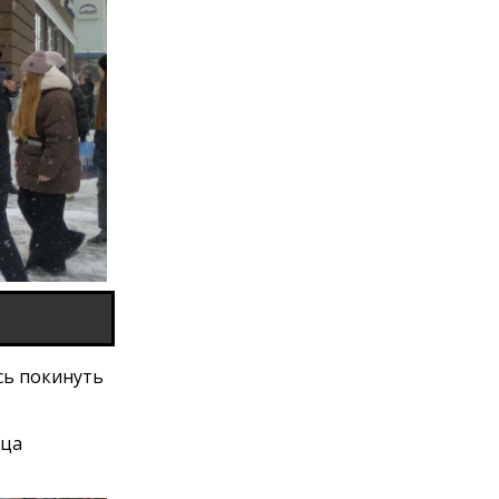
сь покинуть
ица