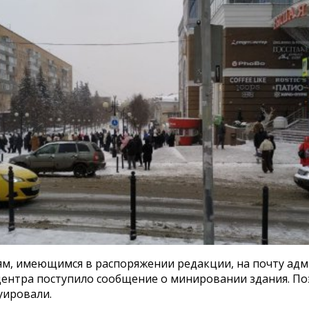
ям, имеющимся в распоряжении редакции, на почту ад
центра поступило сообщение о минировании здания. П
уировали.