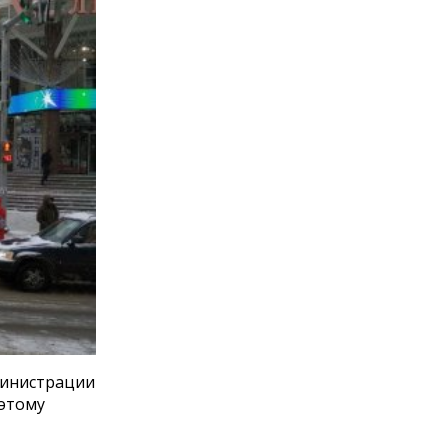
министрации
оэтому