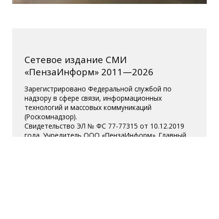
Сетевое издание СМИ
«ПензаИнформ» 2011—2026
Зарегистрировано Федеральной службой по
надзору в сфере связи, информационных
технологий и массовых коммуникаций
(Роскомнадзор).
Свидетельство ЭЛ № ФС 77-77315 от 10.12.2019
года. Учредитель ООО «ПензаИнформ». Главный
редактор — Белова С.Д.
Телефон редакции 8 (8412) 238-001, e-mail:
editor@penzainform.ru
Для читателей старше 18 лет.
Полная версия
|
Пользовательское
соглашение