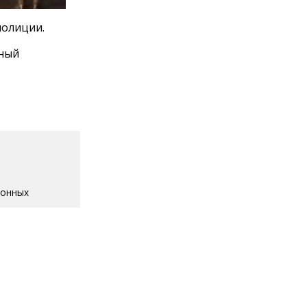
полиции.
нный
ионных
Информ».