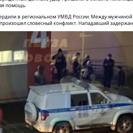
рая помощь.
ердили в региональном УМВД России. Между мужчиной
произошел словесный конфликт. Нападавший задержан, 