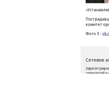
«Устанавли
Пострадавш
комитет орг
Фото 3 -
vk.
Сетевое 
Зарегистриро
технологий и
Свидетельств
Главный реда
Телефон редак
Для читателей
Полная вер