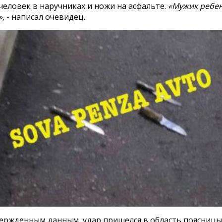
человек в наручниках и ножи на асфальте.
«Мужик ребен
»,
- написал очевидец.
ержденным данным, удар пришелся в область поясницы