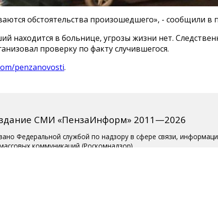
ваются обстоятельства произошедшего», - сообщили в 
ий находится в больнице, угрозы жизни нет. Следстве
анизовал проверку по факту случившегося.
com/penzanovosti
.
издание СМИ «ПензаИнформ» 2011—2026
вано Федеральной службой по надзору в сфере связи, информац
 массовых коммуникаций (Роскомнадзор).
о ЭЛ № ФС 77-77315 от 10.12.2019 года. Учредитель ООО «Пенза
ктор — Белова С.Д.
ции 8 (8412) 238-001, e-mail: editor@penzainform.ru
 старше 18 лет.
сия
|
Пользовательское соглашение