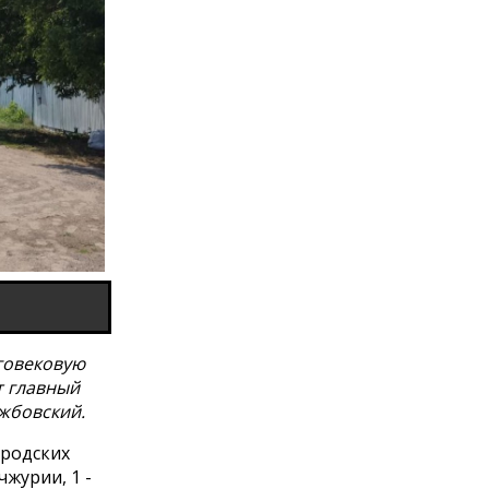
говековую
т главный
жбовский.
ородских
чжурии, 1 -