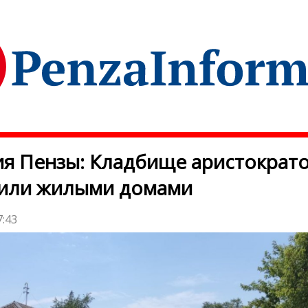
я Пензы: Кладбище аристократ
оили жилыми домами
7:43