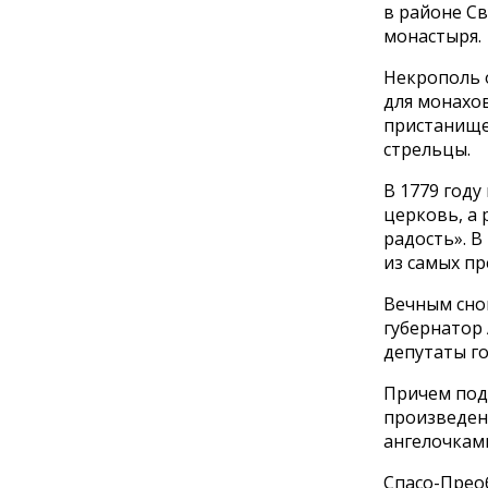
в районе Св
монастыря.
Некрополь о
для монахов
пристанище 
стрельцы.
В 1779 году
церковь, а 
радость». В
из самых пр
Вечным сном
губернатор 
депутаты го
Причем под
произведен
ангелочками
Спасо-Прео