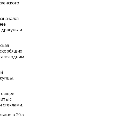
аженского
азначался
нее
 драгуны и
ская
 скорбящих
итался одним
ий
 купцы,
стоящее
иты с
и стеклами.
вано в 20-х