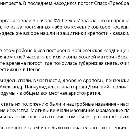
интреста. В последнем находился погост Спасо-Преобр
рганизовали в начале XVIII века. Изначально он предн
, но из-за постоянных набегов кочевников свое послед
здесь же вскоре нашли и защитники крепости - казаки,
 в этом районе была построена Вознесенская кладбищен
рядом с ней часовня во имя иконы Божией матери «Всех
 те времена погост, где покоилась губернская знать, сч
естижных в Пензе.
 здесь спали, в частности, дворяне Араповы, пензенск
Александр Панчулидзев, глава города Дмитрий Гевлич,
рдумы - в общем вся местная аристократия.
 стать их положению были и надгробные изваяния - на
ие искусства. Могилы венчали массивные мраморные пл
 и высокие склепы в готическом стиле с разноцветным
браженское кладбище было окончательно законсервиро