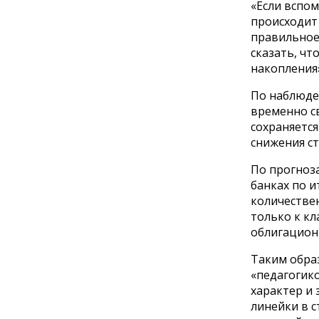
«Если вспо
происходит 
правильное
сказать, чт
накопления»
По наблюде
временно с
сохраняетс
снижения ст
По прогноза
банках по и
количествен
только к кл
облигацион
Таким обра
«педагогико
характер и
линейки в 