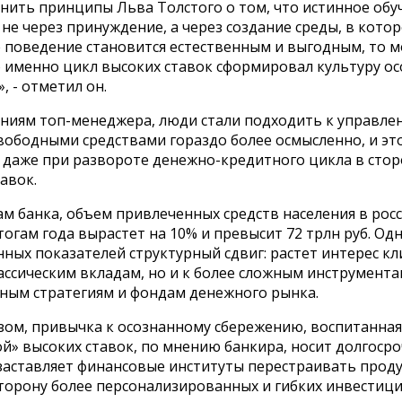
мнить принципы Льва Толстого о том, что истинное обу
не через принуждение, а через создание среды, в кото
 поведение становится естественным и выгодным, то 
о именно цикл высоких ставок сформировал культуру о
, - отметил он.
ниям топ-менеджера, люди стали подходить к управле
вободными средствами гораздо более осмысленно, и эт
я даже при развороте денежно-кредитного цикла в стор
авок.
м банка, объем привлеченных средств населения в рос
тогам года вырастет на 10% и превысит 72 трлн руб. Од
ных показателей структурный сдвиг: растет интерес кл
ассическим вкладам, но и к более сложным инструмента
ным стратегиям и фондам денежного рынка.
зом, привычка к осознанному сбережению, воспитанная
й» высоких ставок, по мнению банкира, носит долгоср
 заставляет финансовые институты перестраивать прод
сторону более персонализированных и гибких инвестиц