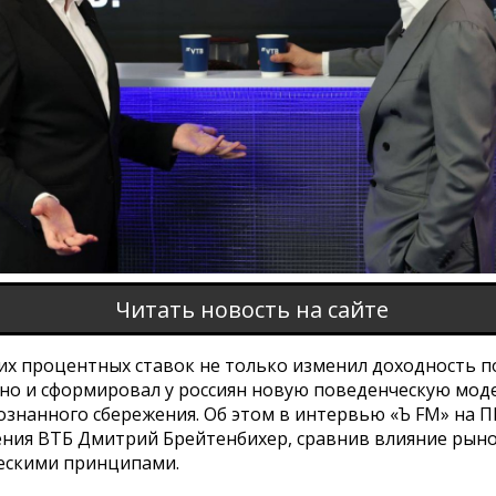
Читать новость на сайте
их процентных ставок не только изменил доходность п
 но и сформировал у россиян новую поведенческую моде
ознанного сбережения. Об этом в интервью «Ъ FM» на 
ения ВТБ Дмитрий Брейтенбихер, сравнив влияние рын
ческими принципами.