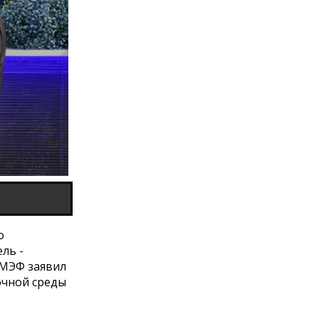
о
ль -
ПМЭФ заявил
очной среды