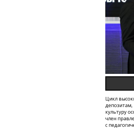
Цикл высок
депозитам,
культуру ос
член правл
с педагоги