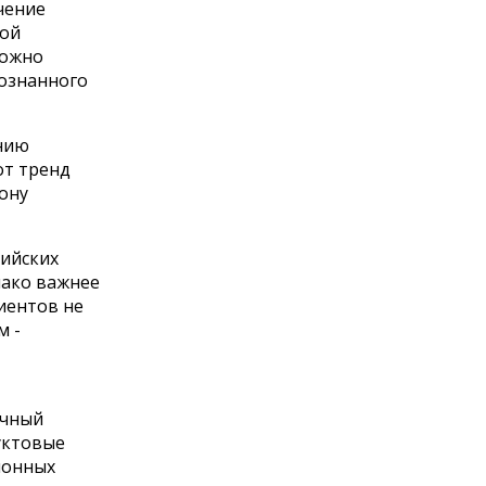
чение
рой
можно
сознанного
нию
от тренд
ону
сийских
нако важнее
иентов не
м -
очный
уктовые
ионных