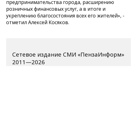
предпринимательства города, расширению
розничных финансовых услуг, а в итоге и
укреплению благосостояния всех его жителей», -
отметил Алексей Косяков.
Сетевое издание СМИ «ПензаИнформ»
2011—2026
Зарегистрировано Федеральной службой по надзору
в сфере связи, информационных технологий и
массовых коммуникаций (Роскомнадзор).
Свидетельство ЭЛ № ФС 77-77315 от 10.12.2019 года.
Учредитель ООО «ПензаИнформ». Главный редактор
— Белова С.Д.
Телефон редакции 8 (8412) 238-001, e-mail:
editor@penzainform.ru
Для читателей старше 18 лет.
Полная версия
|
Пользовательское
соглашение